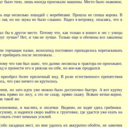
руг было тихо, лишь иногда проезжали машины. Место было знакомое,
сь еще несколько лошадей с жеребятами. Прошла не спеша корова. В
лая, но ни звука не было слышно. Надел я ветровку, опасаясь, что в
ал бы в другое место. Потому что, как только я вошел в лес с улицы
руг лучше? Нет, и там не лучше. Только еще и обочины все завалены
али торчащие палки, велосипед постоянно приходилось перетаскивать
т прибирать после лесоповала...
тому что там был шанс, что далеко лесовозы и трактора не проезжают,
д и пронести его и рюкзак на себе, но кое-как продрался.
ь приобрел более приличный вид. В роли естественного препятствия
ось, что уже ничего не крутилось.
колеев, но зато идти уже можно было достаточно быстро. А вот куртку
ь прямо по лесу, а это не сахар, прямо скажу. Всякие ветки-корни,
ак такой же.
синовики, и маслята, и лисички. Видимо, не ходят здесь грибники.
хому, и надеялся скоро выйти к грунтовке, где удастся уже ехать на
толкать стоит немалых усилий.
обо засадных мест, но мне удалось их аккуратно обойти, не замочив