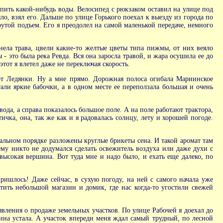
пить какой-нибудь воды. Велосипед с рюкзаком оставил на улице под
о, взял его. Дальше по улице Горького поехал к выезду из города по
рутой подъем. Его я преодолел на самой маленькой передаче, немного
нела трава, цвели какие-то желтые цветы типа пижмы, от них веяло
- это была река Ревда. Вся она заросла травой, и жара осушила ее до
этот я влетел даже не переключая скорость.
о от Ледянки. Ну а мне прямо. Дорожная полоса огибала Мариинское
али яркие бабочки, а в одном месте ее переползала большая и очень
ода, а справа показалось большое поле. А на поле работают трактора,
ичка, она, так же как и я радовалась солнцу, лету и хорошей погоде.
альном порядке разложены круглые брикеты сена. И такой аромат там
ему никто не додумался сделать освежитель воздуха или даже духи с
высокая вершина. Вот туда мне и надо было, и ехать еще далеко, по
ришлось! Даже сейчас, в сухую погоду, на ней с самого начала уже
тить небольшой магазин и домик, где нас когда-то угостили свежей
явления о продаже земельных участков. По улице Рабочей я доехал до
ина устала. А участок впереди меня ждал самый трудный, по лесной