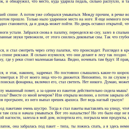
сок, и обнаружил, что место, куда ударила педаль, сильно распухло, и т
авшей спине. А потом уже собирался умываться. Между прочим, в речке во
 потом прошло. Только ныло ударенное место на ноге. Я еще немного поч
адно становится, да и дождь может пойти. Но дверь оставил открытой, чт
ноги устали. Забрался снова в палатку, переоделся ко сну, залез в спал
анные звуки тревожили, от этого снились диковатые сны. Так что глубок
лся, и стал смотреть через сетку палатки, что происходит. Разглядел в
на спине рюкзаки. Я сильно изумился, что они делают в лесу так поздно
у, где у реки стоит маленькая банька. Видно, ночевать там будут. И прав
лся, и этак, наконец, задремал. Но постоянно слышались какие-то шорох
тиметрах в 10 от моего лица что-то движется. Непонятно, то ли слухом у
 поисках фонарика, включил его, стал светить. Нет никого. Думаю, может
глу мышиный помет, а за одним из пакетов действительно сидела мышь! Я
лезла? Вместе со мной вечером? Или открыла молнию, а потом закрыла обр
ов прогрызен, из него выпал орешек арахиса. Вот ведь наглый грызун!
од пакетами очень шустро. Тогда я стал пакеты выставлять на улицу, чтоб
ом там села и начала умываться. Вот это нахальство! Но это было еще не в
ой наглости, залезла в мой дом, испортила его, погрызла мои продукты, и
 лапок, она забралась под пакет - типа, ты ложись спать, а я здесь не