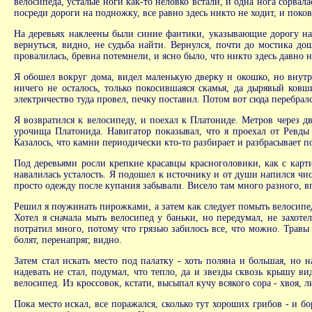
велосипеда, усталые ноги как-то неловко встали, и одна нога сорвал
посреди дороги на подножку, все равно здесь никто не ходит, и поко
На деревьях наклеены были синие фантики, указывающие дорогу на 
вернуться, видно, не судьба найти. Вернулся, почти до мостика д
провалилась, бревна потемнели, и ясно было, что никто здесь давно н
Я обошел вокруг дома, видел маленькую дверку и окошко, но внутри
ничего не осталось, только покосившаяся скамья, да дырявый ков
электричество туда провел, печку поставил. Потом вот сюда перебралс
Я возвратился к велосипеду, и поехал к Платониде. Метров через д
урочища Платонида. Навигатор показывал, что я проехал от Ревды 
Казалось, что камни периодически кто-то разбирает и разбрасывает по
Под деревьями росли крепкие красавцы красноголовики, как с карти
навалилась усталость. Я подошел к источнику и от души напился чист
просто одежду после купания забывали. Висело там много разного, вп
Решил я поужинать пирожками, а затем как следует помыть велосипед.
Хотел я сначала мыть велосипед у баньки, но передумал, не захоте
потратил много, потому что грязью забилось все, что можно. Травы 
болят, перенапряг, видно.
Затем стал искать место под палатку - хоть поляна и большая, но н
надевать не стал, подумал, что тепло, да и звезды сквозь крышу ви
велосипед. Из кроссовок, кстати, высыпал кучу всякого сора - хвоя, ли
Пока место искал, все поражался, сколько тут хороших грибов - и б