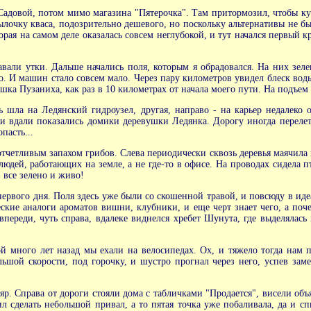
 Садовой, потом мимо магазина "Пятерочка". Там притормозил, чтобы ку
лочку кваса, подозрительно дешевого, но поскольку альтернативы не был
рая на самом деле оказалась совсем неглубокой, и тут начался первый к
али утки. Дальше начались поля, которым я обрадовался. На них зеле
о. И машин стало совсем мало. Через пару километров увидел блеск воды 
ушка Пузаниха, как раз в 10 километрах от начала моего пути. На подъем 
ь шла на Ледянский гидроузел, другая, направо - на карьер недалек
и вдали показались домики деревушки Ледянка. Дорогу иногда перелет
пасть...
отчетливым запахом грибов. Слева периодически сквозь деревья маячила в
юдей, работающих на земле, а не где-то в офисе. На проводах сидела пт
 все зелено и живо!
рвого дня. Поля здесь уже были со скошенной травой, и повсюду в иде
ские аналоги ароматов вишни, клубники, и еще черт знает чего, а поч
впереди, чуть справа, вдалеке виднелся хребет Шунута, где выделялась 
 много лет назад мы ехали на велосипедах. Ох, и тяжело тогда нам п
ьшой скорости, под горочку, и шустро прогнал через него, успев заме
р. Справа от дороги стояли дома с табличками "Продается", висели объ
сделать небольшой привал, а то пятая точка уже побаливала, да и сп