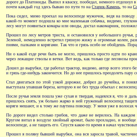
дороге до Платониды. Выпил я кваску, пообедал, немного отдохнул 
почти каждый год здесь бываю по пути то на
Старик-Камень
, то на
С
Пока сидел, мимо проехал на велосипеде мужичок, ведя на поводу 
какой-то момент подошла ко мне маленькая собачка, видимо, глухоне
лесу могут появиться комары или оводы, достал накомарник, положил
Прошел по лесу метров триста, и остановился у небольшого ручья, р
Зеленой, немедленно встретил грязную жижу и огромные колеи, разв
пнями, палками и корягами. Так что и грязь особо не обойдешь. Порад
Ни о какой езде речи быть не могло, пришлось просто идти по краю
через лежащие стволы и ветки. Вот ведь, как только где лесовозы про
Дошел до вырубки, где работал трактор, видимо, автор всего этого б
и грязь где-нибудь закончится. Но до нее пришлось преодолеть пару с
Стал двигаться по этой узкой дорожке, добрел до ручейка, и поня
выступала упавшая береза, которую я не без труда объехал с велосипе
После ручья земля пошла уже сухая и твердая, надеялся я, что и дал
пришлось снять, уж больно жарко в ней груженый велосипед тащить.
коряги мешают, и к тому же паутина повсюду. У меня уже в волосах че
По дороге видел столько грибов, что даже не верилось. На каждом
Кругом витал в воздухе хвойный аромат, было прохладно, и вообще о
велосипеде, а не тащить его. Спустя какое-то время я начал чувствов
Прошел я поляну бывшей вырубки, она вся заросла травой, частично