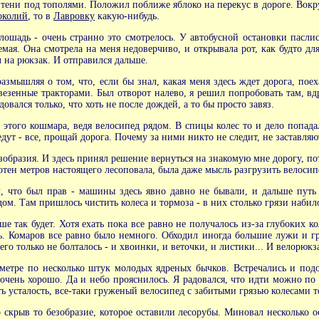
в тени под тополями. Положил поближе яблоко на перекус в дороге. Вок
околий
, то в
Лавровку
какую-нибудь.
лошадь - очень странно это смотрелось. У автобусной остановки пасли
мая. Она смотрела на меня недоверчиво, и открывала рот, как будто для 
 на рюкзак. И отправился дальше.
азмышляя о том, что, если бы знал, какая меня здесь ждет дорога, поех
езенные тракторами. Был отворот налево, я решил попробовать там, вд
овался только, что хоть не после дождей, а то бы просто завяз.
 этого кошмара, ведя велосипед рядом. В спицы колес то и дело попад
едут - все, прощай дорога. Почему за ними никто не следит, не заставляю
езобразия. И здесь принял решение вернуться на знакомую мне дорогу, по
отен метров настоящего лесоповала, была даже мысль разгрузить велосипе
л, что был прав - машины здесь явно давно не бывали, и дальше пут
дом. Там пришлось чистить колеса и тормоза - в них столько грязи набил
ьше так будет. Хотя ехать пока все равно не получалось из-за глубоких 
 Комаров все равно было немного. Обходил иногда большие лужи и гряз
го только не болталось - и хвоинки, и веточки, и листики... И велорюкз
 метре по несколько штук молодых ядреных бычков. Встречались и подо
чень хорошо. Да и небо прояснилось. Я радовался, что идти можно по су
ать усталость, все-таки груженый велосипед с забитыми грязью колесами 
 скрыв то безобразие, которое оставили лесорубы. Миновал несколько ос