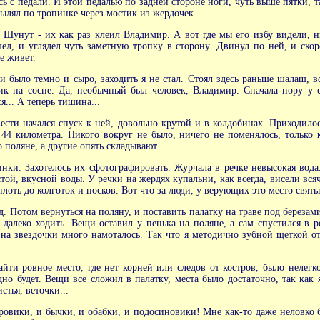
ась с педали. И этой педалью по задней стороне ноги, чуть выше пятки, т
вылял по тропинке через мостик из жердочек.
Шунут - их как раз клеил Владимир. А вот где мы его избу видели, ни
ошел, и углядел чуть заметную тропку в сторону. Двинул по ней, и с
е живет.
 было темно и сыро, заходить я не стал. Стоял здесь раньше шалаш, вс
шик на сосне. Да, необычный был человек, Владимир. Сначала нору у 
я... А теперь тишина...
вести начался спуск к ней, довольно крутой и в колдобинах. Приходило
44 километра. Никого вокруг не было, ничего не поменялось, только к
 поляне, а другие опять складывают.
нки. Захотелось их сфотографировать. Журчала в речке невысокая вода.
ой, вкусной воды. У речки на жердях купальни, как всегда, висели всяч
лоть до колготок и носков. Вот что за люди, у верующих это место святы
 Потом вернуться на поляну, и поставить палатку на траве под березами
л далеко ходить. Вещи оставил у пенька на поляне, а сам спустился в р
на звездочки много намоталось. Так что я методично зубной щеткой отт
айти ровное место, где нет корней или следов от костров, было нелегк
дно будет. Вещи все сложил в палатку, места было достаточно, так как 
стья, веточки...
оровики, и бычки, и обабки, и подосиновики! Мне как-то даже неловко бы