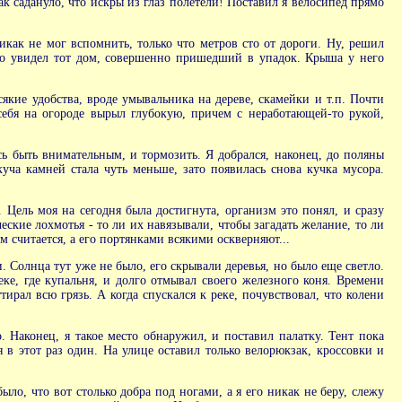
ак садануло, что искры из глаз полетели! Поставил я велосипед прямо
как не мог вспомнить, только что метров сто от дороги. Ну, решил
коро увидел тот дом, совершенно пришедший в упадок. Крыша у него
якие удобства, вроде умывальника на дереве, скамейки и т.п. Почти
себя на огороде вырыл глубокую, причем с неработающей-то рукой,
сь быть внимательным, и тормозить. Я добрался, наконец, до поляны
уча камней стала чуть меньше, зато появилась снова кучка мусора.
 Цель моя на сегодня была достигнута, организм это понял, и сразу
еские лохмотья - то ли их навязывали, чтобы загадать желание, то ли
м считается, а его портянками всякими оскверняют...
. Солнца тут уже не было, его скрывали деревья, но было еще светло.
еке, где купальня, и долго отмывал своего железного коня. Времени
ирал всю грязь. А когда спускался к реке, почувствовал, что колени
о. Наконец, я такое место обнаружил, и поставил палатку. Тент пока
я в этот раз один. На улице оставил только велорюкзак, кроссовки и
ло, что вот столько добра под ногами, а я его никак не беру, слежу