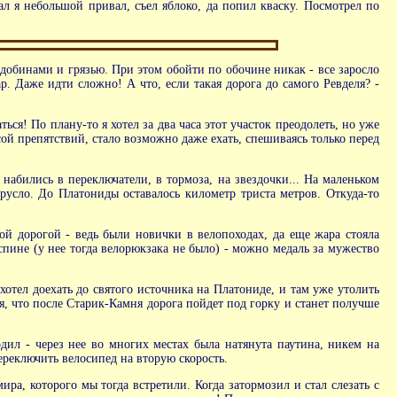
лал я небольшой привал, съел яблоко, да попил кваску. Посмотрел по
лдобинами и грязью. При этом обойти по обочине никак - все заросло
ар. Даже идти сложно! А что, если такая дорога до самого Ревделя? -
ься! По плану-то я хотел за два часа этот участок преодолеть, но уже
сой препятствий, стало возможно даже ехать, спешиваясь только перед
набились в переключатели, в тормоза, на звездочки... На маленьком
 русло. До Платониды оставалось километр триста метров. Откуда-то
той дорогой - ведь были новички в велопоходах, да еще жара стояла
пине (у нее тогда велорюкзака не было) - можно медаль за мужество
 хотел доехать до святого источника на Платониде, и там уже утолить
ся, что после Старик-Камня дорога пойдет под горку и станет получше
одил - через нее во многих местах была натянута паутина, никем на
ереключить велосипед на вторую скорость.
а, которого мы тогда встретили. Когда затормозил и стал слезать с