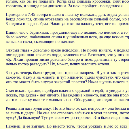
только, как бы не подавить. Когда стал снимать кроссовки, снял но
трогаешь, и иногда при движении. За ночь пройдет - понадеялся я.
Примерно в 7.45 вечера я залез в палатку полежать, дать отдых уст
Когда ложился, спина отозвалась на расслабление сильной болью, но
За одним и воды набрал. Накинул-таки на палатку тент, все же прохл
Выпил чаю с баранками, прогулялся еще по поляне, но немного, а то 
было жестко, побаливали спина и ушибленная нога, да еще всякие стр
вспышки света, скользящие по палатке.
Открыл глаза - довольно яркие всполохи. Не поняв ничего, я подня
пятнадцати шли какие-то люди, человека три. Разглядел, что у них 
лбу. Люди прошли мимо довольно быстро и тихо, двигаясь в ту сторон
ночью костер разводить? Ну, может, печку затопить хотели...
Заснуть теперь было трудно, сон прошел напрочь. Я уж и так верте
какое-то. Лежу я на животе, и тут каким-то чудом чувствую, что сан
что это может быть внутри закрытой палатки? Начал щупать пакеты в
Стал искать дальше, перебрал пакеты с одеждой и едой, и увидел в у
искать, где дырка - нет ничего. Наваждение какое-то, как же она про
я его в палатку вместе с мышью занес. Обнаружил, что один из пакет
Решил выгнать хулиганку. Но это было ох как непросто - она бегала п
ее гнать к двери. Но она все старалась забиться в угол палатки, пот
лужу! Да большую! Тут уж я совсем расстроился. Это было сверх всяк
Наконец, я ее выгнал. Но вместо того, чтобы убежать в лес со всех