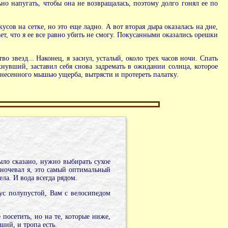
льно напугать, чтобы она не возвращалась, поэтому долго гонял ее по
усов на сетке, но это еще ладно. А вот вторая дыра оказалась на дне,
ает, что я ее все равно убить не смогу. Покусанными оказались орешки
во звезд... Наконец, я заснул, усталый, около трех часов ночи. Спать
хнувший, заставил себя снова задремать в ожидании солнца, которое
нанесенного мышью ущерба, вытрясти и протереть палатку.
ыло сказано, нужно выбирать сухое
е ночевал я, это самый оптимальный
ела. И вода всегда рядом.
бус полупустой, Вам с велосипедом
 посетить, но на те, которые ниже,
ший, и тропа есть.