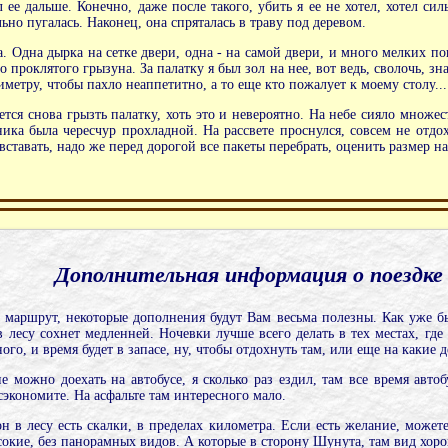
 ее дальше. Конечно, даже после такого, убить я ее не хотел, хотел си
льно пугалась. Наконец, она спряталась в траву под деревом.
а. Одна дырка на сетке двери, одна - на самой двери, и много мелких пок
 проклятого грызуна. За палатку я был зол на нее, вот ведь, сволочь, зн
иметру, чтобы пахло неаппетитно, а то еще кто пожалует к моему столу...
тся снова грызть палатку, хоть это и невероятно. На небе сияло множест
ника была чересчур прохладной. На рассвете проснулся, совсем не отдо
вставать, надо же перед дорогой все пакеты перебрать, оценить размер 
Дополнительная информация о поездке
 маршрут, некоторые дополнения будут Вам весьма полезны. Как уже б
в лесу сохнет медленней. Ночевки лучше всего делать в тех местах, гд
ого, и время будет в запасе, ну, чтобы отдохнуть там, или еще на какие д
 можно доехать на автобусе, я сколько раз ездил, там все время авто
 сэкономите. На асфальте там интересного мало.
н в лесу есть скалки, в пределах километра. Если есть желание, можете
сокие, без панорамных видов. А которые в сторону Шунута, там вид хоро