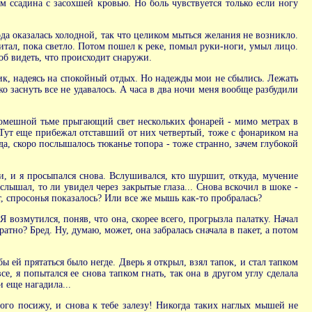
ам ссадина с засохшей кровью. Но боль чувствуется только если ногу
да оказалась холодной, так что целиком мыться желания не возникло.
итал, пока светло. Потом пошел к реке, помыл руки-ноги, умыл лицо.
об видеть, что происходит снаружи.
ьник, надеясь на спокойный отдых. Но надежды мои не сбылись. Лежать
о заснуть все не удавалось. А часа в два ночи меня вообще разбудили
 кромешной тьме прыгающий свет нескольких фонарей - мимо метрах в
. Тут еще прибежал отставший от них четвертый, тоже с фонариком на
да, скоро послышалось тюканье топора - тоже странно, зачем глубокой
и, и я просыпался снова. Вслушивался, кто шуршит, откуда, мучение
слышал, то ли увидел через закрытые глаза... Снова вскочил в шоке -
, спросонья показалось? Или все же мышь как-то пробралась?
 возмутился, поняв, что она, скорее всего, прогрызла палатку. Начал
атно? Бред. Ну, думаю, может, она забралась сначала в пакет, а потом
ы ей прятаться было негде. Дверь я открыл, взял тапок, и стал тапком
се, я попытался ее снова тапком гнать, так она в другом углу сделала
 еще нагадила...
много посижу, и снова к тебе залезу! Никогда таких наглых мышей не