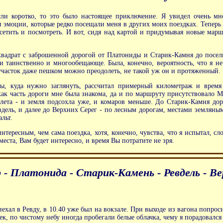
ли коротко, то это было настоящее приключение. Я увидел очень мно
 и эмоции, которые редко посещали меня в других моих поездках. Теперь 
посетить и посмотреть. И вот, сидя над картой и придумывая новые марш
квадрат с заброшенной дорогой от Платониды и Старик-Камня до поселк
 таинственно и многообещающе. Была, конечно, вероятность, что я не
участок даже пешком можно преодолеть, не такой уж он и протяженный.
ты, куда нужно заглянуть, рассчитал примерный километраж и время 
 часть дороги мне была знакома, да и по маршруту присутствовало Мо
 лета - и земля подсохла уже, и комаров меньше. До Старик-Камня дор
вдель, и далее до Верхних Серег - по лесным дорогам, местами земляны
льт.
нтересным, чем сама поездка, хотя, конечно, чувства, что я испытал, сл
еста, Вам будет интересно, и время Вы потратите не зря.
р - Платонида - Старик-Камень - Ревдель - В
риехал в Ревду, в 10.40 уже был на вокзале. При выходе из вагона попр
, по чистому небу иногда пробегали белые облачка, чему я порадовался -