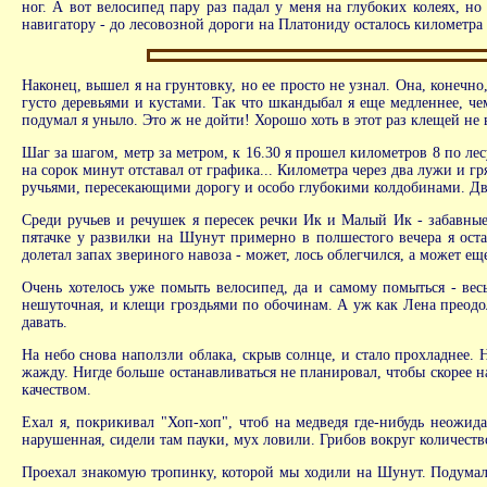
ног. А вот велосипед пару раз падал у меня на глубоких колеях, но
навигатору - до лесовозной дороги на Платониду осталось километра д
Наконец, вышел я на грунтовку, но ее просто не узнал. Она, конечн
густо деревьями и кустами. Так что шкандыбал я еще медленнее, чем 
подумал я уныло. Это ж не дойти! Хорошо хоть в этот раз клещей не 
Шаг за шагом, метр за метром, к 16.30 я прошел километров 8 по лесу
на сорок минут отставал от графика... Километра через два лужи и г
ручьями, пересекающими дорогу и особо глубокими колдобинами. Д
Среди ручьев и речушек я пересек речки Ик и Малый Ик - забавные 
пятачке у развилки на Шунут примерно в полшестого вечера я остан
долетал запах звериного навоза - может, лось облегчился, а может еще
Очень хотелось уже помыть велосипед, да и самому помыться - весь
нешуточная, и клещи гроздьями по обочинам. А уж как Лена преодол
давать.
На небо снова наползли облака, скрыв солнце, и стало прохладнее. Н
жажду. Нигде больше останавливаться не планировал, чтобы скорее на
качеством.
Ехал я, покрикивал "Хоп-хоп", чтоб на медведя где-нибудь неожида
нарушенная, сидели там пауки, мух ловили. Грибов вокруг количеств
Проехал знакомую тропинку, которой мы ходили на Шунут. Подумал, 