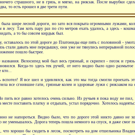
 ничего страшного, не в грязь, и мягко, на рюкзак. После вырубки сде
ва, то есть прошел я две трети пути.
о, была шире лесной дороги, но зато вся покрыта огромными лужами, ко
в лесу. Там хоть пару раз по сто метров ехать удалось, а здесь - кошм
видать, а то бы совсем кирдык был.
, оставалось по этой дороге до Платониды еще пять с половиной - умотат
рязь стали давать мне передышку, они уже не тянулись непрерывной поло
вижение пошло быстрее.
названия. Велосипед мой был весь грязный, и скрипел - песок и грязь 
овился. Когда-то здесь тек ручей, от него видно было одно размытое
 кто...
 вспотел! Я все шел и удивлялся, как это мы тогда смогли проехать э
ела все сгнившие гати, грязные колеи и здоровые лужи с рюкзаком на с
о пить все равно хотелось очень сильно. Из ручьев я пока воду не пил,
 месте поставить платку и отдыхать, устал порядочно. Хотелось надеять
нно не напороться. Видно было, что по дороге этой никто давно не х
о не уменьшалось. Дорога теперь пошла немного на спуск, я даже смог п
что хорошо бы сходить в лесок, посмотреть на дом отшельника Владимир