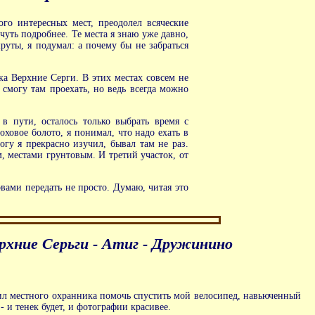
го интересных мест, преодолел всяческие
чуть подробнее. Те места я знаю уже давно,
руты, я подумал: а почему бы не забраться
а Верхние Серги. В этих местах совсем не
 смогу там проехать, но ведь всегда можно
в пути, осталось только выбрать время с
ховое болото, я понимал, что надо ехать в
огу я прекрасно изучил, бывал там не раз.
м, местами грунтовым. И третий участок, от
овами передать не просто. Думаю, читая это
ерхние Серьги - Атиг - Дружинино
осил местного охранника помочь спустить мой велосипед, навьюченный
 и тенек будет, и фотографии красивее.