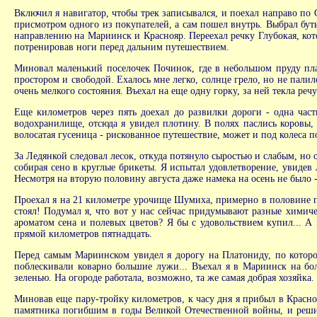
Включил я навигатор, чтобы трек записывался, и поехал направо по
присмотром одного из покупателей, а сам пошел внутрь. Выбрал буты
направлению на Мариинск и Краснояр. Переехал речку Глубокая, кото
потренировав ноги перед дальним путешествием.
Миновал маленький поселочек Починок, где в небольшом пруду плав
простором и свободой. Ехалось мне легко, солнце грело, но не палил
очень мелкого состояния. Въехал на еще одну горку, за ней текла реч
Еще километров через пять доехал до развилки дороги - одна част
водохранилище, отсюда я увидел плотину. В полях паслись коровы, 
волосатая гусеница - рискованное путешествие, может и под колеса по
За Ледянкой следовал лесок, откуда потянуло сыростью и слабым, но 
собирая сено в круглые брикеты. Я испытал удовлетворение, увидев л
Несмотря на вторую половину августа даже намека на осень не было -
Проехал я на 21 километре урочище Шумиха, примерно в половине пе
стоял! Подумал я, что вот у нас сейчас придумывают разные химиче
ароматом сена и полевых цветов? Я бы с удовольствием купил... А 
прямой километров пятнадцать.
Перед самым Мариинском увидел я дорогу на Платониду, по которой
поблескивали коварно большие лужи... Въехал я в Мариинск на бол
зеленью. На огороде работала, возможно, та же самая добрая хозяйка.
Миновав еще пару-тройку километров, к часу дня я прибыл в Красноя
памятника погибшим в годы Великой Отечественной войны, и решил 