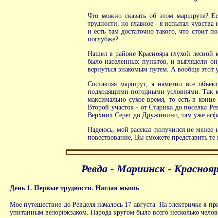
Что можно сказать об этом маршруте? Ес
трудности, но главное - я испытал чувства
и есть там достаточно такого, что стоит 
поглубже?
Нашел в районе Краснояра глухой лесной 
было населенных пунктов, и выглядели они
вернуться знакомым путем. А вообще этот 
Составляя маршрут, я наметил все объек
подходящими погодными условиями. Так как
максимально сухое время, то есть в конце
Второй участок - от Старика до поселка Ре
Верхних Серег до Дружинино, там уже асфа
Надеюсь, мой рассказ получился не менее и
повествование, Вы сможете представить те м
Ревда - Мариинск - Красноя
День 1. Первые трудности. Наглая мышь
Мое путешествие до Ревделя началось 17 августа. На электричке я п
упитанным велорюкзаком. Народа кругом было всего несколько человек