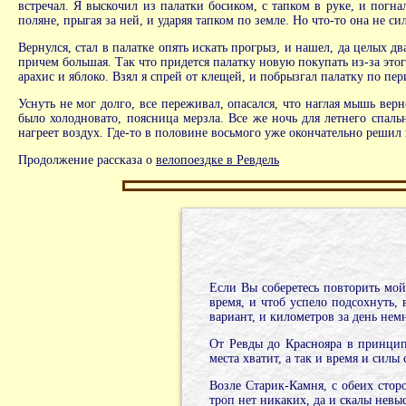
встречал. Я выскочил из палатки босиком, с тапком в руке, и погнал
поляне, прыгая за ней, и ударяя тапком по земле. Но что-то она не си
Вернулся, стал в палатке опять искать прогрыз, и нашел, да целых дв
причем большая. Так что придется палатку новую покупать из-за этого
арахис и яблоко. Взял я спрей от клещей, и побрызгал палатку по пер
Уснуть не мог долго, все переживал, опасался, что наглая мышь верне
было холодновато, поясница мерзла. Все же ночь для летнего спаль
нагреет воздух. Где-то в половине восьмого уже окончательно решил 
Продолжение рассказа о
велопоездке в Ревдель
Если Вы соберетесь повторить мой
время, и чтоб успело подсохнуть, 
вариант, и километров за день немн
От Ревды до Краснояра в принципе
места хватит, а так и время и силы
Возле Старик-Камня, с обеих сторо
троп нет никаких, да и скалы невы