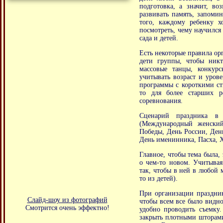
подготовка, а значит, во
развивать память, запоми
того, каждому ребенку х
посмотреть, чему научился
сада и детей.
Есть некоторые правила ор
дети группы, чтобы никт
массовые танцы, конкурс
учитывать возраст и уров
программы с короткими ст
то для более старших р
соревнования.
Сценарий праздника в
(Международный женский
Победы, День России, День
День именинника, Пасха, 
Главное, чтобы тема была,
о чем-то новом. Учитывая
так, чтобы в ней в любой 
то из детей).
При организации праздник
Слайд-шоу из фотографий
чтобы всем все было видно
Смотрится очень эффектно!
удобно проводить съемку
закрыть плотными шторами,