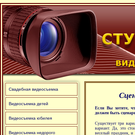
Свадебная видеосъемка
Сцен
Видеосъемка детей
Если Вы хотите, ч
должен быть сценар
Видеосъемка юбилея
Существует три вари
вариант. Да, это ст
Видеосъемка недорого
веселый праздник, и