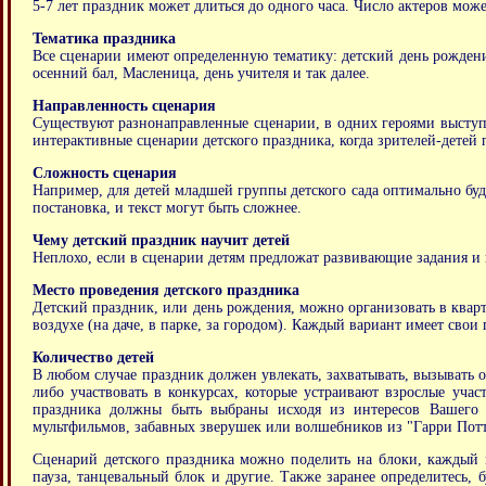
5-7 лет праздник может длиться до одного часа. Число актеров мож
Тематика праздника
Все сценарии имеют определенную тематику: детский день рождения
осенний бал, Масленица, день учителя и так далее.
Направленность сценария
Существуют разнонаправленные сценарии, в одних героями выступа
интерактивные сценарии детского праздника, когда зрителей-детей 
Сложность сценария
Например, для детей младшей группы детского сада оптимально буде
постановка, и текст могут быть сложнее.
Чему детский праздник научит детей
Неплохо, если в сценарии детям предложат развивающие задания и п
Место проведения детского праздника
Детский праздник, или день рождения, можно организовать в кварт
воздухе (на даче, в парке, за городом). Каждый вариант имеет сво
Количество детей
В любом случае праздник должен увлекать, захватывать, вызывать о
либо участвовать в конкурсах, которые устраивают взрослые уча
праздника должны быть выбраны исходя из интересов Вашего р
мультфильмов, забавных зверушек или волшебников из "Гарри Потт
Сценарий детского праздника можно поделить на блоки, каждый м
пауза, танцевальный блок и другие. Также заранее определитесь,