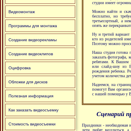
студии имеет огромн
Можно найти и скач
Видеомонтаж
бесплатно, но треб
третьесортный, а не
опять же перекраиват
Программы для монтажа
Ну и третий вариант 
кто из родителей име
Создание видеорекламы
Поэтому можно просид
Наша студия готова 
Создание видеоклипов
заказать фотографа, 
ребятами. К Вашим у
или слайд-шоу из 
Оцифровка
рождения ребенка. Р
учетом количества де
Обложки для дисков
Надеемся, на страни
помогут Вам организо
с нашей помощью у Ва
Полезная информация
Как заказать видеосъемку
Сценарий пр
Стоимость видеосъемки
Праздники - необходимая и
дети любят веселиться, 