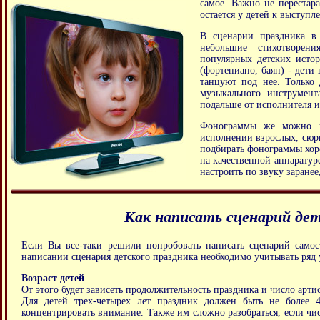
самое. Важно не перестар
остается у детей к выступл
В сценарии праздника в 
небольшие стихотворени
популярных детских исто
(фортепиано, баян) - дети
танцуют под нее. Только 
музыкального инструмент
подальше от исполнителя и
Фонограммы же можно ис
исполнении взрослых, сюрп
подбирать фонограммы хоро
на качественной аппаратур
настроить по звуку заранее
Как написать сценарий дет
Если Вы все-таки решили попробовать написать сценарий самос
написании сценария детского праздника необходимо учитывать ряд 
Возраст детей
От этого будет зависеть продолжительность праздника и число арти
Для детей трех-четырех лет праздник должен быть не более 
концентрировать внимание. Также им сложно разобраться, если чис