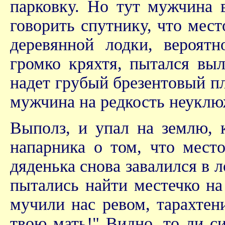
парковку. Но тут мужчина в
говорить спутнику, что мест
деревянной лодки, вероятн
громко кряхтя, пытался выл
надет грубый брезентовый пл
мужчина на редкость неуклю
Выполз, и упал на землю, 
напарника о том, что место
дяденька снова завалился в л
пытались найти местечко на
мучили нас ревом, тарахтени
твою мать!" Видно, то ли си