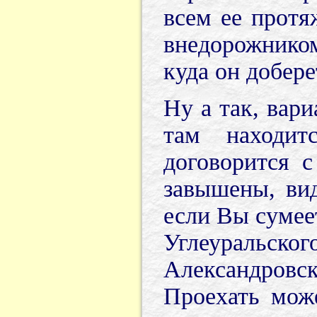
всем ее протя
внедорожнико
куда он добере
Ну а так, вари
там находит
договорится 
завышены, ви
если Вы сумеет
Углеуральс
Александровс
Проехать мож