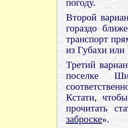
погоду.
Второй вариан
гораздо ближ
транспорт прям
из Губахи или 
Третий вариан
поселке Ши
соответственн
Кстати, чтоб
прочитать ст
заброске
».