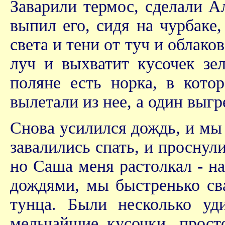
Заварили термос, сделали А
выпил его, сидя на чурбаке
света и тени от туч и облаков
луч и выхватит кусочек зел
поляне есть норка, в кот
вылетали из нее, а один выгр
Снова усилился дождь, и мы 
завалились спать, и проснул
но Саша меня растолкал - н
дождями, мы быстренько св
тунца. Были несколько уд
мельчайшие кусочки, прос