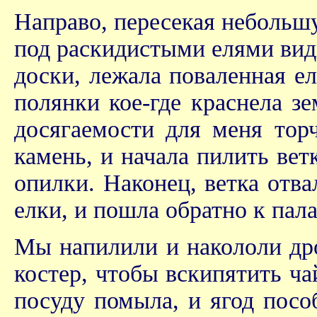
Направо, пересекая небольшу
под раскидистыми елями видн
доски, лежала поваленная е
полянки кое-где краснела зе
досягаемости для меня торч
камень, и начала пилить вет
опилки. Наконец, ветка отв
елки, и пошла обратно к пала
Мы напилили и накололи дро
костер, чтобы вскипятить ча
посуду помыла, и ягод посо