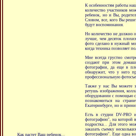
К особенностям работы наше
количество участников мо
ребенок, но и Вы, родите
Словом, все, кого Вы решит
будут воспоминания.
Но количество не должно о
лучше, чем десяток плохих
фото сделано в нужный мом
когда техника позволяет п
Мне всегда грустно смотр
создают при этом домаш
фотографии, да еще в пл
обнаружит, что у него п
профессиональную фотосъем
Также у нас Вы можете за
ретушь изображения, колл
оборудовании с помощью с
познакомиться на стран
Екатеринбурге, но и прини
Есть в студии DV-PRO и
фотографию", на которой в
подростка... Для этого м
заказать съемку нескольки
фотографию". Еще одна воз
Как растет Ваш ребенок...