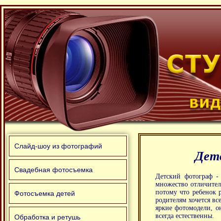
Слайд-шоу из фотографий
Дет
Свадебная фотосъемка
Детский фотограф - 
множество отличитель
потому что ребенок 
Фотосъемка детей
родителям хочется вс
яркие фотомодели, о
всегда естественны.
Обработка и ретушь