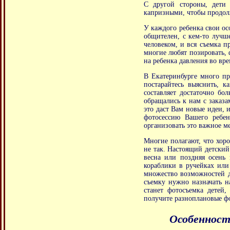
С другой стороны, дети 
капризными, чтобы продолж
У каждого ребенка свои ос
общителен, с кем-то лучше
человеком, и вся съемка п
многие любят позировать, ф
на ребенка давления во врем
В Екатеринбурге много пр
постарайтесь выяснить, 
составляет достаточно бо
обращались к нам с заказа
это даст Вам новые идеи, 
фотосессию Вашего ребен
организовать это важное м
Многие полагают, что хор
не так. Настоящий детский
весна или поздняя осень
кораблики в ручейках или
множество возможностей д
съемку нужно назначать н
станет фотосъемка детей
получите разноплановые ф
Особенност