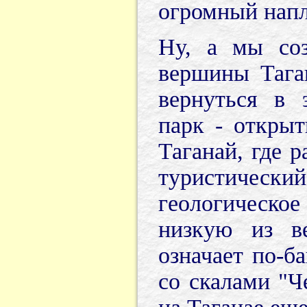
огромный напл
Ну, а мы соз
вершины Тага
вернуться в 
парк - откры
Таганай, где 
туристиче
геологическо
низкую из в
означает по-б
со скалами "Ч