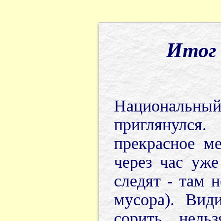
Итог 
Национальн
приглянулся
прекрасное м
через час уже
следят - там 
мусора). Вид
сорить нель