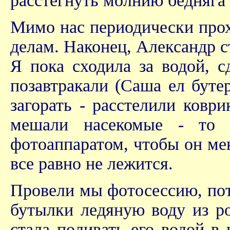
расстегнуть молнию бедняга 
Мимо нас периодически прох
делам. Наконец, Александр с
Я пока сходила за водой, с
позавтракали (Саша ел буте
загорать - расстелили ковр
мешали насекомые - то 
фотоаппаратом, чтобы он ме
все равно не лежится.
Провели мы фотосессию, пот
бутылки ледяную воду из ро
стала поливать его водой в