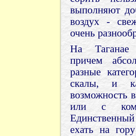
выполняют до
воздух - све
очень разнообр
На Таганае 
причем абсо
разные катег
скалы, и к
возможность в
или с ком
Единственный
ехать на гор