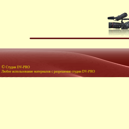
©
Студия DV-PRO
Любое использование материалов с разрешения студии DV-PRO