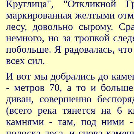
Круглица", "Откликной Г
маркированная желтыми отме
лесу, довольно сырому. Ср
немного, но за тропкой сле
побольше. Я радовалась, что
всех сил.
И вот мы добрались до камен
- метров 70, а то и больш
диван, совершенно беспоря
(всего река тянется на 6 
камнями - там, под ними -
полоска леса, и снова камен