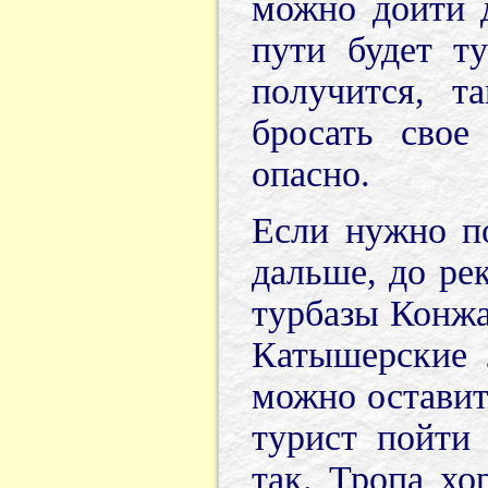
можно дойти 
пути будет т
получится, т
бросать свое
опасно.
Если нужно п
дальше, до ре
турбазы Конжа
Катышерские 
можно оставит
турист пойти
так. Тропа хо