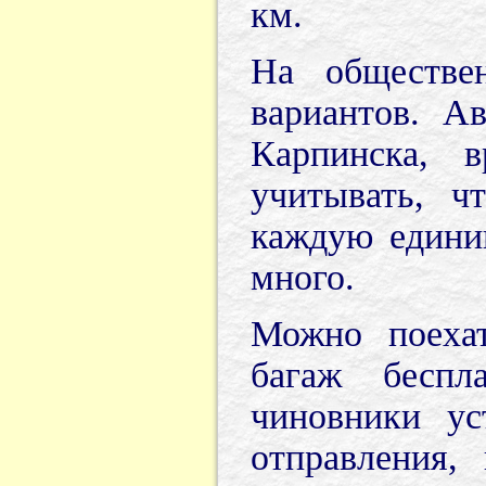
км.
На обществен
вариантов. А
Карпинска, 
учитывать, ч
каждую единиц
много.
Можно поехат
багаж беспл
чиновники ус
отправления,