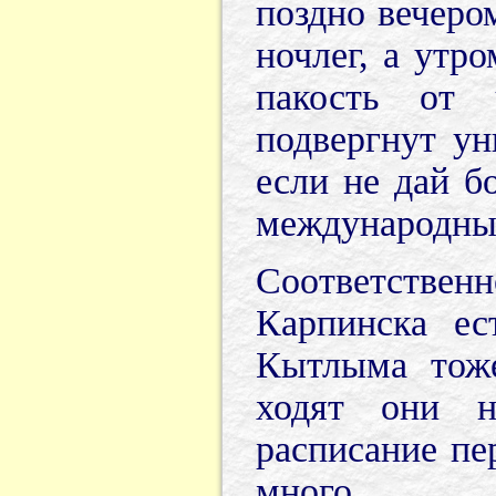
поздно вечеро
ночлег, а утр
пакость от 
подвергнут ун
если не дай б
международным
Соответств
Карпинска ес
Кытлыма тоже
ходят они н
расписание пе
много.