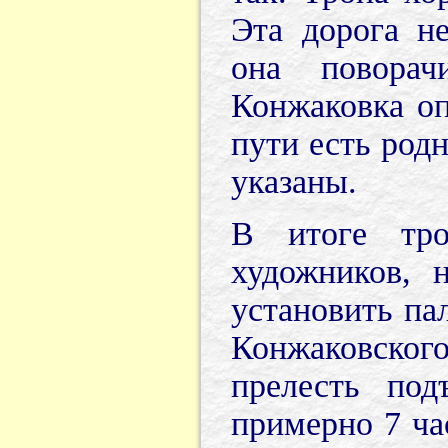
Эта дорога н
она поворач
Конжаковка оп
пути есть родн
указаны.
В итоге тр
художников, 
установить па
Конжаковского
прелесть под
примерно 7 ча