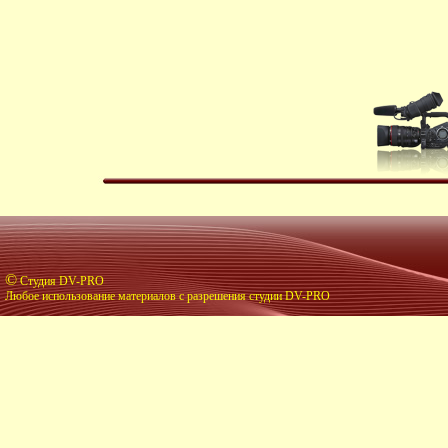
©
Студия DV-PRO
Любое использование материалов с разрешения студии DV-PRO