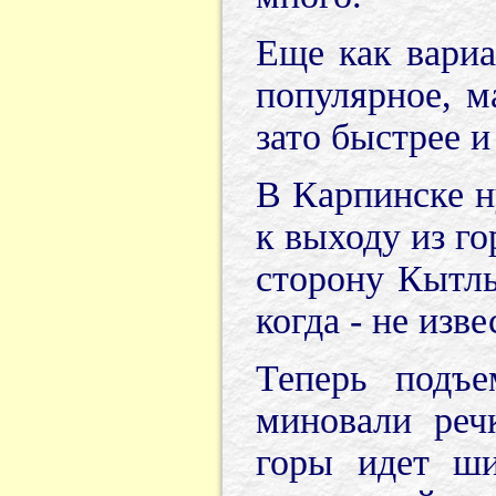
Еще как вариа
популярное, м
зато быстрее и
В Карпинске н
к выходу из го
сторону Кытлы
когда - не изв
Теперь подъе
миновали реч
горы идет ши