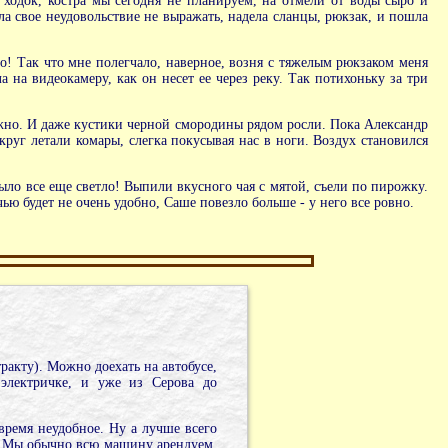
о ходок, костра мы сегодня не планируем, на отмели от воды сыро и
ла свое неудовольствие не выражать, надела сланцы, рюкзак, и пошла
о! Так что мне полегчало, наверное, возня с тяжелым рюкзаком меня
 на видеокамеру, как он несет ее через реку. Так потихоньку за три
можно. И даже кустики черной смородины рядом росли. Пока Александр
круг летали комары, слегка покусывая нас в ноги. Воздух становился
ыло все еще светло! Выпили вкусного чая с мятой, съели по пирожку.
ью будет не очень удобно, Саше повезло больше - у него все ровно.
ракту). Можно доехать на автобусе,
электричке, и уже из Серова до
время неудобное. Ну а лучше всего
о. Мы обычно всю машину арендуем,