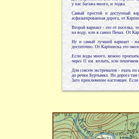
у нас багажа много, и лодка.
Самый простой и доступный вари
асфальтированная дорога, от Карпи
Второй вариант - это от поселка, 
на воду, или в самих Печах. От Ка
Ну и самый лучший вариант - нач
достаточно. От Карпинска это окол
Если воды много, можно проехать п
через 11 км. вплыть, или пешечком 
Для совсем экстремалов - ехать по
до речки Буртымка. Но дорога там п
Зато приключение настоящее. Если