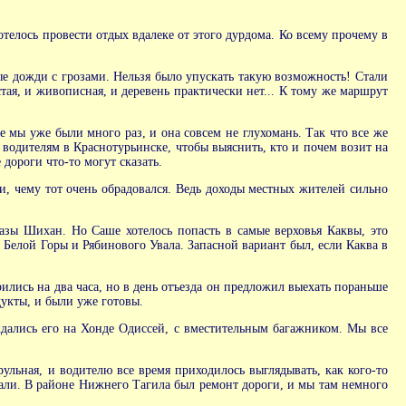
телось провести отдых вдалеке от этого дурдома. Ко всему прочему в
ые дожди с грозами. Нельзя было упускать такую возможность! Стали
тая, и живописная, и деревень практически нет... К тому же маршрут
е мы уже были много раз, и она совсем не глухомань. Так что все же
водителям в Краснотурьинске, чтобы выяснить, кто и почем возит на
дороги что-то могут сказать.
и, чему тот очень обрадовался. Ведь доходы местных жителей сильно
азы Шихан. Но Саше хотелось попасть в самые верховья Каквы, это
 Белой Горы и Рябинового Увала. Запасной вариант был, если Каква в
ились на два часа, но в день отъезда он предложил выехать пораньше
укты, и были уже готовы.
ждались его на Хонде Одиссей, с вместительным багажником. Мы все
ульная, и водителю все время приходилось выглядывать, как кого-то
стали. В районе Нижнего Тагила был ремонт дороги, и мы там немного