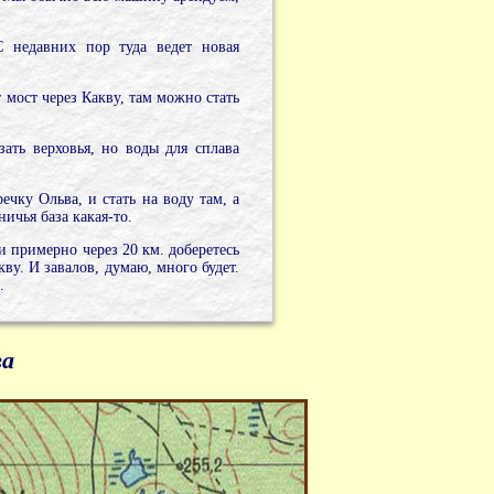
С недавних пор туда ведет новая
 мост через Какву, там можно стать
ать верховья, но воды для сплава
ечку Ольва, и стать на воду там, а
ичья база какая-то.
и примерно через 20 км. доберетесь
кву. И завалов, думаю, много будет.
.
ва