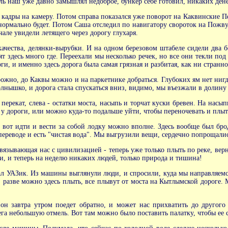
ь наш уже давно замышлял недоброе, бункер себе готовил, никаких дене
 кадры на камеру. Потом справа показался уже поворот на Каквинские Пе
рмально будет. Потом Саша отследил по навигатору свороток на Пожву, и 
але увидели летящего через дорогу глухаря.
ачества, делянки-вырубки. И на одном березовом штабеле сидели два 
т здесь много где. Переехали мы несколько речек, но все они текли по
и, и именно здесь дорога была самая грязная и разбитая, как ни странно
ожно, до Каквы можно и на паркетнике добраться. Глубоких ям нет нигде
лнышко, и дорога стала спускаться вниз, видимо, мы въезжали в долину
перекат, слева - остатки моста, насыпь и торчат куски бревен. На насып
у дороги, или можно куда-то подальше уйти, чтобы переночевать и плыть
но вот идти и вести за собой лодку можно вполне. Здесь вообще был б
 переводе и есть "чистая вода". Мы выгрузили вещи, сердечно попрощали
вязывающая нас с цивилизацией - теперь уже только плыть по реке, верну
али, и теперь на неделю никаких людей, только природа и тишина!
ал УАЗик. Из машины выглянули люди, и спросили, куда мы направляемся
 разве можно здесь плыть, все плывут от моста на Кытлымской дороге. М
он завтра утром поедет обратно, и может нас прихватить до другого 
га небольшую отмель. Вот там можно было поставить палатку, чтобы ее с