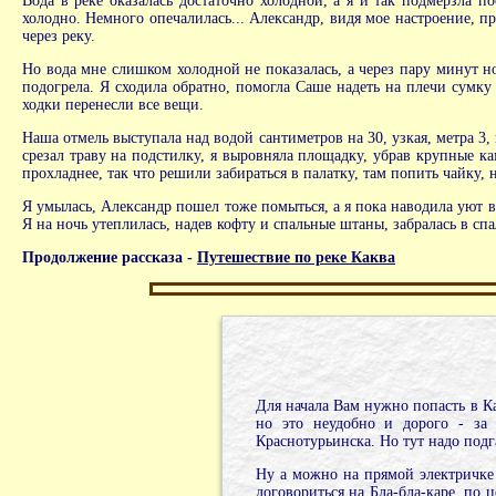
Вода в реке оказалась достаточно холодной, а я и так подмерзла п
холодно. Немного опечалилась... Александр, видя мое настроение, п
через реку.
Но вода мне слишком холодной не показалась, а через пару минут н
подогрела. Я сходила обратно, помогла Саше надеть на плечи сумку 
ходки перенесли все вещи.
Наша отмель выступала над водой сантиметров на 30, узкая, метра 3
срезал траву на подстилку, я выровняла площадку, убрав крупные ка
прохладнее, так что решили забираться в палатку, там попить чайку, 
Я умылась, Александр пошел тоже помыться, а я пока наводила уют в
Я на ночь утеплилась, надев кофту и спальные штаны, забралась в спа
Продолжение рассказа -
Путешествие по реке Каква
Для начала Вам нужно попасть в Ка
но это неудобно и дорого - за
Краснотурьинска. Но тут надо подга
Ну а можно на прямой электричке 
договориться на Бла-бла-каре, по