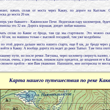
ант, начать сплав от моста через Какву, по дороге на Кытлым. 
нска до моста 20 км.
теперь уже бывшего - Каквинские Печи. Недоезжая пару километров, будет
рпинска это 32 км. Дорога хорошая, доедет любая машина.
ать сплав по Какве от брода, там где мы стартовали. Это можно сказ
о 60 км, но машина только с высокой посадкой, там уже колдобины.
о этой дороге дальше места нашего старта, еще 8 км, до брода через р
войти в Какву. А вообще дорога эта ведет до реки Тыпыл. Там типа охотн
 нашему пути, но после речки Лягушка, через километр свернуть налево, 
лохая, очень, а река мелкая, пешком идти придется, до впадения ее в Ка
 сможете пройти - мое Вам уважение. Напишите, мне интересны те места
Карта нашего путешествия по реке Как