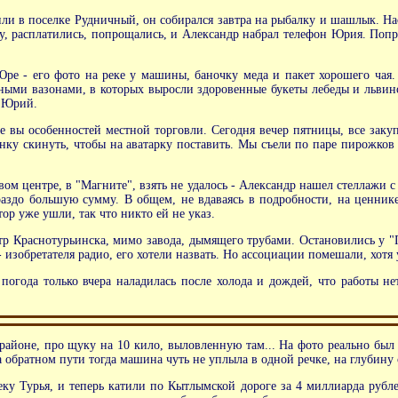
ли в поселке Рудничный, он собирался завтра на рыбалку и шашлык. На
расплатились, попрощались, и Александр набрал телефон Юрия. Попрос
 Юре - его фото на реке у машины, баночку меда и пакет хорошего ча
ми вазонами, в которых выросли здоровенные букеты лебеды и львиног
л Юрий.
те вы особенностей местной торговли. Сегодня вечер пятницы, все заку
у скинуть, чтобы на аватарку поставить. Мы съели по паре пирожков с
вом центре, в "Магните", взять не удалось - Александр нашел стеллажи с
гораздо большую сумму. В общем, не вдаваясь в подробности, на ценни
ор уже ушли, так что никто ей не указ.
тр Краснотурьинска, мимо завода, дымящего трубами. Остановились у "Пя
 изобретателя радио, его хотели назвать. Но ассоциации помешали, хотя 
погода только вчера наладилась после холода и дождей, что работы нет
районе, про щуку на 10 кило, выловленную там... На фото реально был
на обратном пути тогда машина чуть не уплыла в одной речке, на глубину 
ку Турья, и теперь катили по Кытлымской дороге за 4 миллиарда рубле