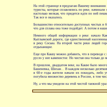
На этой странице я предлагаю Вашему вниманию р
туристы, которые сплавлялись по реке, начинали 
настолько мелкая, что придется идти по ней пешк
Так все и оказалось.
Большинство относительно доступных чистых и бе
что для сплава она тоже подойдет. А потом я наше
Немного общей информации о реке: начало Какв
Кытлымской дороги, где единственный населенный
в реку Сосьва. На второй части реки людей гор
отдыхающие.
Еще про Какву можно добавить, что в переводе с м
русло у нее каменистое. Но чистая она только до м
В прошлом, двадцатом веке, на Какве было много
Башеневка, Шихан... В каждом несколько десятко
в 60-е годы жители начали их покидать, либо у
погубила множество деревень в России, в том чи
Ну, а что мы увидели на этой чистой таежной урал