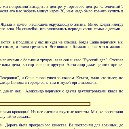
с мы попросили высадить в центре, у торгового центра "Столичный".
ил его нас забрать минут через 30, нам надо было кое-что купить в
я. Ждала я долго, наблюдала окружающую жизнь. Мимо ходил иногда
о зева. На скамейки присаживались периодически семьи с детьми -
паются, а продавцы у нас никуда не спешат. Когда Саша вернулся, мы
 соком, и стали грузиться. Все вошло в багажник, так что в машине
 напитками с большим трудом, взял сок и квас "Русский дар". Отстоял
ке одна цена, кассир говорит другую. Александр даже ценник принес
терочки", и Саша снова ушел за квасом. Кстати, мало кто знает, но
улица Попова в городе есть, там и музей организовали.
, денег нет... Александр вернулся с двумя двухлитровками кваса по
 прямо крокодил! Из нее сделали вкусные котлеты. Мы же рассказали
случайно заехал...
й. Дорога была прекрасного качества. Ее построили для военных, до