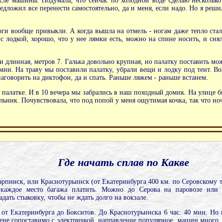
осле машины. Подумала, что сейчас по холодной воде сделаю нескольк
редложил все перенести самостоятельно, да и меня, если надо. Но я реши
оги вообще привыкли. А когда вышла на отмель - ногам даже тепло стал
с лодкой, хорошо, что у нее лямки есть, можно на спине носить, и сняла
, и длинная, метров 7. Галька довольно крупная, но палатку поставить 
мни. На траву мы поставили палатку, убрали вещи и лодку под тент. Во
наговорить на диктофон, да и спать. Раньше ляжем - раньше встанем.
 палатке. И в 10 вечера мы забрались в наш походный домик. На улице б
льник. Почувствовала, что под попой у меня ощутимая кочка, так что ноч
Где начать сплав по Какве
рпинск, или Краснотурьинск (от Екатеринбурга 400 км. по Серовскому т
 каждое место багажа платить. Можно до Серова на паровозе или 
дать стыковку, чтобы не ждать долго на вокзале.
от Екатеринбурга до Бокситов. До Краснотурьинска 6 час. 40 мин. Но 
 цене сопоставимо с электричкой, направление популярное, машин мног