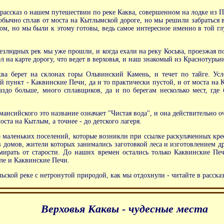
ассказ о нашем путешествии по реке Каква, совершенном на лодке из П
обычно сплав от моста на Кытлымской дороге, но мы решили забраться в
ом, но мы были к этому готовы, ведь самое интересное именно в той гл
злюдных рек мы уже прошли, и когда ехали на реку Косьва, проезжая по 
л на карте дорогу, что ведет в верховья, и наш знакомый из Краснотурьи
а берет на склонах горы Ольвинский Камень, и течет по тайге. Усло
 пункт - Каквинские Печи, да и то практически пустой, и от моста на К
аздо больше, много сплавщиков, да и по берегам несколько мест, где 
ансийского это название означает "Чистая вода", и она действительно оч
оста на Кытлым, а точнее - до детского лагеря.
 маленьких поселений, которые возникли при ссылке раскулаченных крест
в домов, жители которых занимались заготовкой леса и изготовлением др
мирать от старости. До наших времен остались только Каквинские Печ
сле и Каквинские Печи.
ьской реке с нетронутой природой, как мы отдохнули - читайте в рассказ
Верховья Каквы - чудесные места