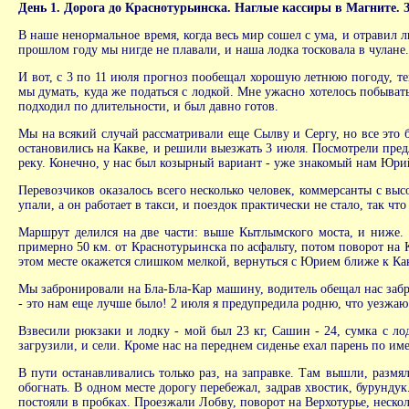
День 1. Дорога до Краснотурьинска. Наглые кассиры в Магните. З
В наше ненормальное время, когда весь мир сошел с ума, и отравил 
прошлом году мы нигде не плавали, и наша лодка тосковала в чулане.
И вот, с 3 по 11 июля прогноз пообещал хорошую летнюю погоду, те
мы думать, куда же податься с лодкой. Мне ужасно хотелось побыват
подходил по длительности, и был давно готов.
Мы на всякий случай рассматривали еще Сылву и Сергу, но все это б
остановились на Какве, и решили выезжать 3 июля. Посмотрели пред
реку. Конечно, у нас был козырный вариант - уже знакомый нам Юрий,
Перевозчиков оказалось всего несколько человек, коммерсанты с вы
упали, а он работает в такси, и поездок практически не стало, так чт
Маршрут делился на две части: выше Кытлымского моста, и ниже. 
примерно 50 км. от Краснотурьинска по асфальту, потом поворот на 
этом месте окажется слишком мелкой, вернуться с Юрием ближе к Ка
Мы забронировали на Бла-Бла-Кар машину, водитель обещал нас забра
- это нам еще лучше было! 2 июля я предупредила родню, что уезжа
Взвесили рюкзаки и лодку - мой был 23 кг, Сашин - 24, сумка с л
загрузили, и сели. Кроме нас на переднем сиденье ехал парень по им
В пути останавливались только раз, на заправке. Там вышли, размя
обогнать. В одном месте дорогу перебежал, задрав хвостик, бурунду
постояли в пробках. Проезжали Лобву, поворот на Верхотурье, нескол