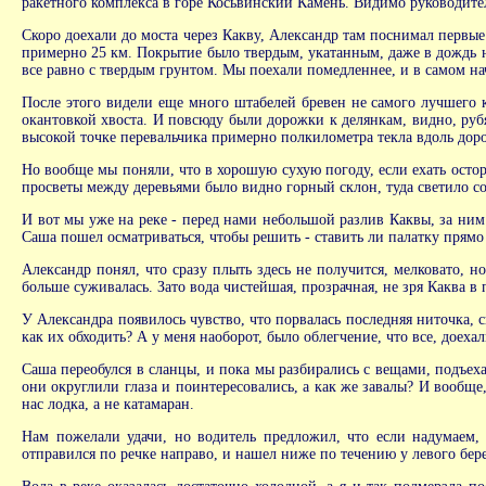
ракетного комплекса в горе Косьвинский Камень. Видимо руководител
Скоро доехали до моста через Какву, Александр там поснимал первые
примерно 25 км. Покрытие было твердым, укатанным, даже в дождь но
все равно с твердым грунтом. Мы поехали помедленнее, и в самом нач
После этого видели еще много штабелей бревен не самого лучшего к
окантовкой хвоста. И повсюду были дорожки к делянкам, видно, рубя
высокой точке перевальчика примерно полкилометра текла вдоль дорог
Но вообще мы поняли, что в хорошую сухую погоду, если ехать остор
просветы между деревьями было видно горный склон, туда светило со
И вот мы уже на реке - перед нами небольшой разлив Каквы, за ним 
Саша пошел осматриваться, чтобы решить - ставить ли палатку прямо 
Александр понял, что сразу плыть здесь не получится, мелковато, 
больше суживалась. Зато вода чистейшая, прозрачная, не зря Каква в
У Александра появилось чувство, что порвалась последняя ниточка, с
как их обходить? А у меня наоборот, было облегчение, что все, доех
Саша переобулся в сланцы, и пока мы разбирались с вещами, подъех
они округлили глаза и поинтересовались, а как же завалы? И вообще,
нас лодка, а не катамаран.
Нам пожелали удачи, но водитель предложил, что если надумаем, 
отправился по речке направо, и нашел ниже по течению у левого бере