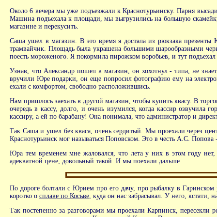
Около 6 вечера мы уже подъезжали к Краснотурьинску. Парня высади
Машина подъехала к площади, мы выгрузились на большую скамейку, 
магазине и перекусить.
Саша ушел в магазин. В это время я достала из рюкзака презенты
трамвайчик. Площадь была украшена большими шарообразными черны
поесть мороженого. Я покормила пирожком воробьев, и тут подъеха
Узнав, что Александр пошел в магазин, он хохотнул - типа, не знае
вручили Юре подарки, он еще попросил фотографию ему на электронк
ехали с комфортом, свободно расположившись.
Нам пришлось заехать в другой магазин, чтобы купить квасу. В торго
очередь в кассу, долго, и очень изумился, когда кассир озвучила 
кассиру, а ей по барабану! Она понимала, что администратор и директ
Так Саша и ушел без кваса, очень сердитый. Мы проехали через цен
Краснотурьинск мог называться Поповском. Это в честь А.С. Попова -
Юра тем временем мне жаловался, что лета у них в этом году нет, 
адекватной цене, довольный такой. И мы поехали дальше.
По дороге болтали с Юрием про его дачу, про рыбалку в Гаринском 
коротко о
сплаве по Косьве
, куда он нас забрасывал. У него, кстати, 
Так постепенно за разговорами мы проехали Карпинск, пересекли ре