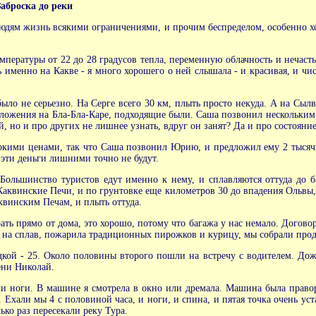
аброска до реки
людям жизнь всякими ограничениями, и прочим беспределом, особенно хо
мпературы от 22 до 28 градусов тепла, переменную облачность и нечаст
ь именно на Какве - я много хорошего о ней слышала - и красивая, и чис
ыло не серьезно. На Серге всего 30 км, плыть просто некуда. А на Сылв
ложения на Бла-Бла-Каре, подходящие были. Саша позвонил нескольким 
 но и про других не лишнее узнать, вдруг он занят? Да и про состояние 
сокими ценами, так что Саша позвонил Юрию, и предложил ему 2 тысяч
о эти деньги лишними точно не будут.
Большинство туристов едут именно к нему, и сплавляются оттуда до б
Каквинские Печи, и по грунтовке еще километров 30 до впадения Ольвы,
квинским Печам, и плыть оттуда.
ть прямо от дома, это хорошо, потому что багажа у нас немало. Договор
ю на сплав, пожарила традиционных пирожков и курицу, мы собрали прод
одкой - 25. Около половины второго пошли на встречу с водителем. До
ени Николай.
ли ноги. В машине я смотрела в окно или дремала. Машина была правор
к. Ехали мы 4 с половиной часа, и ноги, и спина, и пятая точка очень у
ько раз пересекали реку Тура.