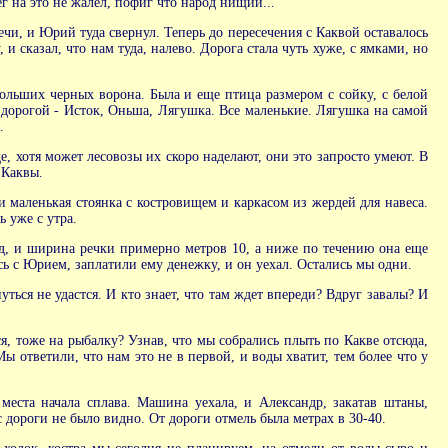
г на это не жалел, пофиг что народ нищий...
чи, и Юрий туда свернул. Теперь до пересечения с Каквой оставалось
сказал, что нам туда, налево. Дорога стала чуть хуже, с ямками, но
больших черных ворона. Была и еще птица размером с сойку, с белой
д дорогой - Исток, Оньша, Лягушка. Все маленькие. Лягушка на самой
.
, хотя может лесовозы их скоро наделают, они это запросто умеют. В
 Каквы.
и маленькая стоянка с костровищем и каркасом из жердей для навеса.
 уже с утра.
род, и ширина речки примерно метров 10, а ниже по течению она еще
сь с Юрием, заплатили ему денежку, и он уехал. Остались мы одни.
ться не удастся. И кто знает, что там ждет впереди? Вдруг завалы? И
, тоже на рыбалку? Узнав, что мы собрались плыть по Какве отсюда,
ы ответили, что нам это не в первой, и воды хватит, тем более что у
места начала сплава. Машина уехала, и Александр, закатав штаны,
 дороги не было видно. От дороги отмель была метрах в 30-40.