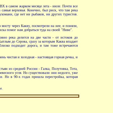
ВХ в самом жарком месяце лета - июле. Почти все
 самые верховья. Конечно, был риск, что там река
ухомани, где нет ни рыбаков, ни других туристов.
мосту через Какву, посмотрели на нее, и поняли,
нска помог нам добраться туда на своей "Ниве".
вно река делится на две части - от истоков до
ытлым до Серова, сразу за которым Каква впадает
близко подходит дорога, и там тоже встречаются
ень чистая и холодная - настоящая горная речка, и
ьян из средней России - Галка, Полутовка, Тота,
евесного угля. Но существовали они недолго, уже
и. Но в 90-х годах пришла перестройка, которая
е.