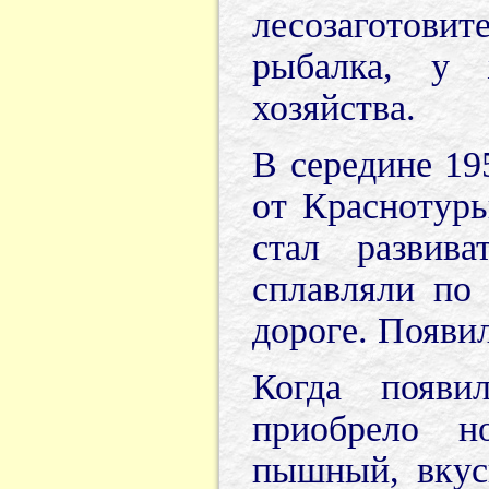
лесозаготовит
рыбалка, у 
хозяйства.
В середине 19
от Краснотурь
стал развив
сплавляли по 
дороге. Появи
Когда появил
приобрело н
пышный, вкус