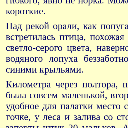
гибкого, явно не норка. Мож
короткие.
Над рекой орали, как попуг
встретилась птица, похожая
светло-серого цвета, наверн
водяного лопуха беззаботн
синими крыльями.
Километра через полтора, п
была совсем маленькой, втор
удобное для палатки место 
точке, у леса и залива со 
заперты штук 20 мальков. А