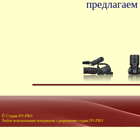
предлагае
©
Студия DV-PRO
Любое использование материалов с разрешения студии DV-PRO