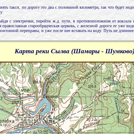
ять такси, по дороге это два с половиной километра, так что будет недо
у.
ыйдя с электрички, перейти ж.д. пути, в противоположном от вокзала 
 православная старообрядческая церковь, с железной дороги ее уже вид
понтонной переправы, и уже после нее вставать на воду. Путь не длиннее
Карта реки Сылва (Шамары - Шумково