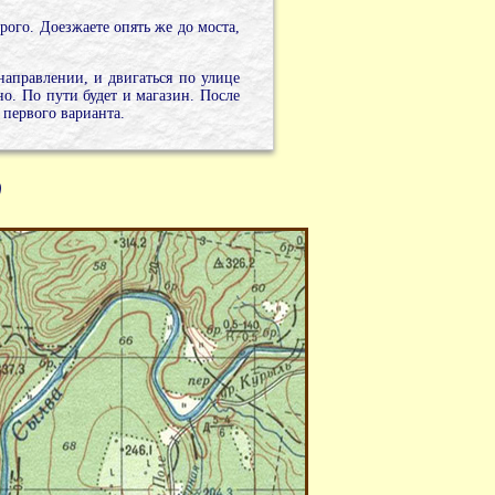
рого. Доезжаете опять же до моста,
направлении, и двигаться по улице
но. По пути будет и магазин. После
 первого варианта.
)