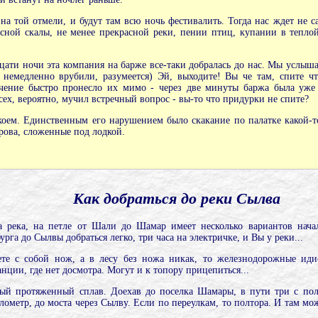
 на той отмели, и будут там всю ночь фестивалить. Тогда нас ждет не с
сной скалы, не менее прекрасной реки, пении птиц, купании в теплой
дцати ночи эта компания на барже все-таки добралась до нас. Мы услыш
у немедленно врубили, разумеется) Эй, выходите! Вы че там, спите ч
ение быстро пронесло их мимо - через две минуты баржа была уже д
сех, вероятно, мучил встречный вопрос - вы-то что придурки не спите?
оем. Единственным его нарушением было скакание по палатке какой-то
дрова, сложенные под лодкой.
Как добраться до реки Сылва
а река, на петле от Шали до Шамар имеет несколько вариантов нача
га до Сылвы добраться легко, три часа на электричке, и Вы у реки...
те с собой нож, а в лесу без ножа никак, то железнодорожные идио
нции, где нет досмотра. Могут и к топору прицепиться...
ый протяженный сплав. Доехав до поселка Шамары, в пути три с пол
ометр, до моста через Сылву. Если по переулкам, то полтора. И там мо