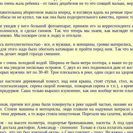
ло очень жаль ребенка - от таких децибелов не то что спящий малыш, ме
тавительниц аборигенов вышла вперед, и взглянув вдаль на речные прост
лбасы он не купил, так как она была подозрительного качества, принес т
е увидев у него большой фотоаппарат, приняли его за корреспондента
поленился, и сделал снимок. Так что теперь мы знаем, как выглядят
онково. Мы поскорее сели в лодку и отплыли.
сь интеллигентностью - все, и мужики, и женщины, громко матерились, 
 для этого надо было обогнать катамаран и пройти перед ним. Так что м
оль делает людей гораздо смешнее.
ки с очень холодной водой. Ширина ее была метра полтора, а выше по ру
 и мы увидели несколько островов. С двух из них поднимался дым от кос
ых мужчин лет по 30-40. Трое плескались в реке, один сидел на здоров
л настелен деревянный помост, над ним крыша, стоят стулья, стол,
осигнализация, сирена скорой помощи, пожарная сирена и т.п.), а време
придурков. Саша только выразил изумление, как они вообще могли плыть 
нная, причем все дома были повернуты к реке задней частью, окнами на
о. Стояли машины и мотоциклы, люди плавали на надувных матрасах 
ени деревьев, а то жара стояла нешуточная. Порезали мы салатик, колба
 - на высоте полметра, подпертые бревнышками, насесты. А под одни
Я достала диктофон, Александр - спиннинг. Только я стала излагать наш
лось, что это был крупный окунь, а Саша говорит - щука. Не важно - она