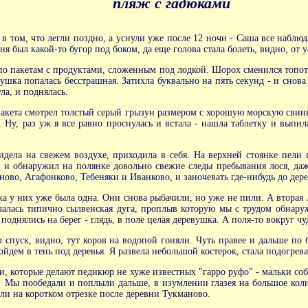
пляж с гадюками
в том, что легли поздно, а уснули уже после 12 ночи - Саша все наблюд
ня был какой-то бугор под боком, да еще голова стала болеть, видно, от у
 по пакетам с продуктами, сложенным под лодкой. Шорох сменился топот
рушка попалась бесстрашная. Затихла буквально на пять секунд - и снова
ла, и поднялась.
 пакета смотрел толстый серый грызун размером с хорошую морскую свинк
 Ну, раз уж я все равно проснулась и встала - нашла таблетку и выпила.
идела на свежем воздухе, приходила в себя. На верхней стоянке пели 
, и обнаружил на полянке довольно свежие следы пребывания лося, даж
ово, Агафонково, Тебеняки и Иванково, и заночевать где-нибудь до дере
а у них уже была одна. Они снова рыбачили, но уже не пили. А вторая
ачалась типично сылвенская дуга, проплыв которую мы с трудом обнару
поднялись на берег - глядь, в поле целая деревушка. А поля-то вокруг чу
л спуск, видно, тут коров на водопой гоняли. Чуть правее и дальше по
пойдем в тень под деревья. Я развела небольшой костерок, стала подогре
бки, которые делают педикюр не хуже известных "гарро руфо" - мальки со
 Мы пообедали и поплыли дальше, в изумлении глазея на большое колич
ли на коротком отрезке после деревни Тукманово.