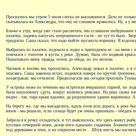
Проснулись мы утром 5 июля слегка не выспавшиеся. Дело не только 
скатывалась на Александра, что ему не слишком нравилось. Ну, а у ме
Ближе к утру, когда уже стало рассветать, мы услышали шебуршание
палатки, надеясь напугать непрошенного гостя - не тут-то было. Зве
продукты. Саша сказал, что надо выйти шугануть воришку. Я вздохну
Выбралась из палатки, подошла к лодке и приподняла ее - на меня с
помчался с топотом в кусты у реки. Думаю, была это водяная крыса.
Пошатывало меня, правда, почти до обеда, но это мелочи.
Часиков в восемь мы проснулись, Александр лежал в палатке, а я с
опасаясь. Саша наконец встал, поднялся наверх по крутой тропинке
позавтракав, мы отчалили. Предполагали мы сегодня проплыть Тукман
У острова ниже по течению мы встретили вчерашних парней, но лодк
была наполовину сдута, вокруг валялись рюкзаки. На реке снова н
видно - так, пара крыш вдалеке, да разрушенное здание коровника. А 
На берегу же, где мы высадились, вдоль поля шла дорога, к реке бы
вязов - мы решили, если солнце будет уж очень припекать - обедать 
Забрела я в речку охладиться, и тут выяснилось, что здесь живут ры
кусочки отмершей кожи, делая ноги идеально гладкими. Блаженство!
под деревьями в тени, и на открытом месте… Штук шесть мы насчита