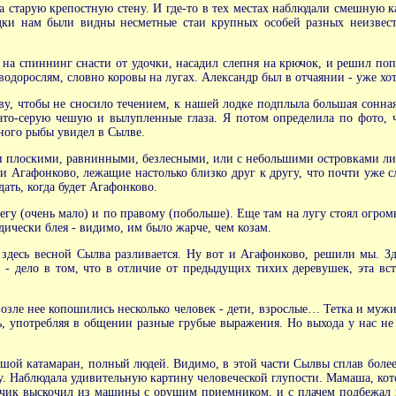
тарую крепостную стену. И где-то в тех местах наблюдали смешную ка
дки нам были видны несметные стаи крупных особей разных неизвес
на спиннинг снасти от удочки, насадил слепня на крючок, и решил попы
одорослям, словно коровы на лугах. Александр был в отчаянии - уже хот
аву, чтобы не сносило течением, к нашей лодке подплыла большая сонная
ато-серую чешую и вылупленные глаза. Я потом определила по фото, ч
много рыбы увидел в Сылве.
 плоскими, равнинными, безлесными, или с небольшими островками лис
и Агафонково, лежащие настолько близко друг к другу, что почти уже 
дать, когда будет Агафонково.
гу (очень мало) и по правому (побольше). Еще там на лугу стоял огром
дически блея - видимо, им было жарче, чем козам.
 здесь весной Сылва разливается. Ну вот и Агафонково, решили мы. З
ь - дело в том, что в отличие от предыдущих тихих деревушек, эта 
озле нее копошились несколько человек - дети, взрослые… Тетка и муж
ь, употребляя в общении разные грубые выражения. Но выхода у нас не
шой катамаран, полный людей. Видимо, в этой части Сылвы сплав более п
есу. Наблюдала удивительную картину человеческой глупости. Мамаша, кот
льчик выскочил из машины с орущим приемником, и с плачем подбежал 