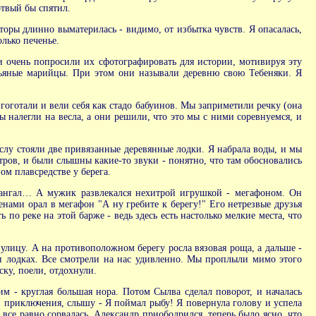
ртвый бы спятил.
оры длинно выматерилась - видимо, от избытка чувств. Я опасалась,
олько печенье.
 и очень попросили их сфотографировать для истории, мотивируя эту
 пьяные марийцы. При этом они называли деревню свою Тебеняки. Я
гоготали и вели себя как стадо бабуинов. Мы заприметили речку (она
ы налегли на весла, а они решили, что это мы с ними соревнуемся, и
слу стояли две привязанные деревянные лодки. Я набрала воды, и мы
тров, и были слышны какие-то звуки - понятно, что там обосновались
ом плавсредстве у берега.
 мангал… А мужик развлекался нехитрой игрушкой - мегафоном. Он
нами орал в мегафон "А ну гребите к берегу!" Его нетрезвые друзья
по реке на этой барже - ведь здесь есть настолько мелкие места, что
 улицу. А на противоположном берегу росла вязовая роща, а дальше -
и лодках. Все смотрели на нас удивленно. Мы проплыли мимо этого
ску, поели, отдохнули.
м - круглая большая нора. Потом Сылва сделал поворот, и началась
и приключения, слышу - Я поймал рыбу! Я повернула голову и успела
 все равно сорвалась. Александр приободрился, теперь было ясно, что