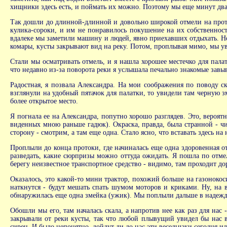
хищники здесь есть, и поймать их можно. Поэтому мы еще минут двад
Так дошли до длинной-длинной и довольно широкой отмели на проти
кулика-сороки, и им не понравилось покушение на их собственность
вдалеке мы заметили машину и людей, явно приехавших отдыхать. Но в
комары, кусты закрывают вид на реку. Потом, проплывая мимо, мы у
Стали мы осматривать отмель, и я нашла хорошее местечко для пала
что недавно из-за поворота реки я услышала печально знакомые завы
Радостная, я позвала Александра. На мои соображения по поводу ск
взглянули на удобный пятачок для палатки, то увидели там черную 
более открытое место.
Я погнала ее на Александра, попутно хорошо разглядев. Это, вероят
виденных мною раньше гадюк). Окраска, правда, была странной - чи
сторону - смотрим, а там еще одна. Стало ясно, что вставать здесь н
Проплыли до конца протоки, где начиналась еще одна здоровенная от
разведать, какие сюрпризы можно оттуда ожидать. Я пошла по отмел
берегу неизвестное транспортное средство - видимо, там проходит дор
Оказалось, это какой-то мини трактор, похожий больше на газоноко
наткнутся - будут мешать спать шумом моторов и криками. Ну, на вс
обнаружилась еще одна змейка (ужик). Мы поплыли дальше в надежде
Обошли мы его, там началась скала, а напротив нее как раз для нас 
закрывали от реки кусты, так что любой плывущий увидел бы нас 
сирен. И было непонятно, дойдут ли до нас эти весельчаки сегодня и