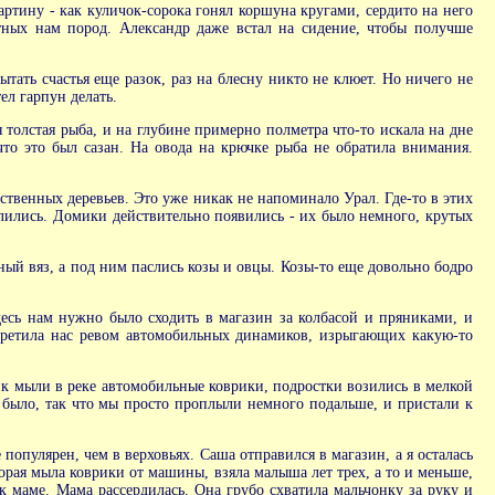
ртину - как куличок-сорока гонял коршуна кругами, сердито на него
тных нам пород. Александр даже встал на сидение, чтобы получше
тать счастья еще разок, раз на блесну никто не клюет. Но ничего не
ел гарпун делать.
 толстая рыба, и на глубине примерно полметра что-то искала на дне
то это был сазан. На овода на крючке рыба не обратила внимания.
твенных деревьев. Это уже никак не напоминало Урал. Где-то в этих
слились. Домики действительно появились - их было немного, крутых
ный вяз, а под ним паслись козы и овцы. Козы-то еще довольно бодро
десь нам нужно было сходить в магазин за колбасой и пряниками, и
встретила нас ревом автомобильных динамиков, изрыгающих какую-то
ик мыли в реке автомобильные коврики, подростки возились в мелкой
 было, так что мы просто проплыли немного подальше, и пристали к
опулярен, чем в верховьях. Саша отправился в магазин, а я осталась
орая мыла коврики от машины, взяла малыша лет трех, а то и меньше,
к маме. Мама рассердилась. Она грубо схватила мальчонку за руку и