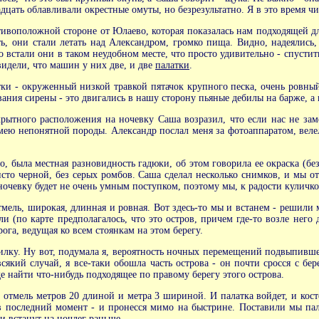
цать облавливали окрестные омуты, но безрезультатно. Я в это время ч
воположной стороне от Юлаево, которая показалась нам подходящей для
, они стали летать над Александром, громко пища. Видно, надеялись,
стали они в таком неудобном месте, что просто удивительно - спуститьс
видели, что машин у них две, и две
палатки
.
тки - окруженный низкой травкой пятачок крупного песка, очень ровны
вания сирены - это двигались в нашу сторону пьяные дебилы на барже, а 
рытного расположения на ночевку Саша возразил, что если нас не заме
змею непонятной породы. Александр послал меня за фотоаппаратом, велел
но, была местная разновидность гадюки, об этом говорила ее окраска (бе
сто черной, без серых ромбов. Саша сделал несколько снимков, и мы 
а ночевку будет не очень умным поступком, поэтому мы, к радости куличк
мель, широкая, длинная и ровная. Вот здесь-то мы и встанем - решили м
и (по карте предполагалось, что это остров, причем где-то возле него 
ога, ведущая ко всем стоянкам на этом берегу.
силку. Ну вот, подумала я, вероятность ночных перемещений подвыпившег
який случай, я все-таки обошла часть острова - он почти сросся с бер
 найти что-нибудь подходящее по правому берегу этого острова.
- отмель метров 20 длиной и метра 3 шириной. И палатка войдет, и кост
в последний момент - и пронесся мимо на быстрине. Поставили мы п
ли встанут на ночлег раньше.