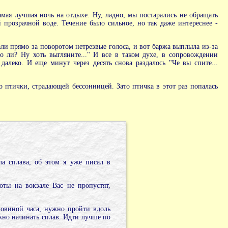
амая лучшая ночь на отдыхе. Ну, ладно, мы постарались не обращать
 прозрачной воде. Течение было сильное, но так даже интереснее -
али прямо за поворотом нетрезвые голоса, и вот баржа выплыла из-за
то ли? Ну хоть выгляните..." И все в таком духе, в сопровождении
алеко. И еще минут через десять снова раздалось "Че вы спите...
 птички, страдающей бессонницей. Зато птичка в этот раз попалась
ла сплава, об этом я уже писал в
ты на вокзале Вас не пропустят,
овиной часа, нужно пройти вдоль
жно начинать сплав. Идти лучше по