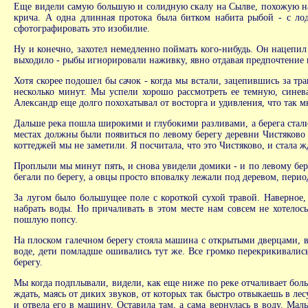
Еще видели самую большую и солидную скалу на Сылве, похожую на с
крича. А одна длинная протока была битком набита рыбой - с ло
сфотографировать это изобилие.
Ну и конечно, захотел немедленно поймать кого-нибудь. Он нацепил 
выходило - рыбы игнорировали наживку, явно отдавая предпочтение в
Хотя скорее подошел бы сачок - когда мы встали, зацепившись за тр
несколько минут. Мы успели хорошо рассмотреть ее темную, синев
Александр еще долго похохатывал от восторга и удивления, что так 
Дальше река пошла широкими и глубокими разливами, а берега стали
местах должны были появиться по левому берегу деревни Чистяково 
коттеджей мы не заметили. Я посчитала, что это Чистяково, и стала ж
Проплыли мы минут пять, и снова увидели домики - и по левому бере
бегали по берегу, а овцы просто вповалку лежали под деревом, перио
За лугом было большущее поле с короткой сухой травой. Наверное,
набрать воды. Но причаливать в этом месте нам совсем не хотелос
пошлую попсу.
На плоском галечном берегу стояла машина с открытыми дверцами, в
воде, дети помладше ошивались тут же. Все громко перекрикивалис
берегу.
Мы когда подплывали, видели, как еще ниже по реке отчаливает боль
ждать, маясь от диких звуков, от которых так быстро отвыкаешь в л
и отвела его в машину. Оставила там, а сама вернулась в воду. Ма