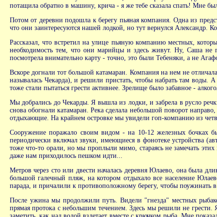
потащила обратно в машину, крича - я же тебе сказала спать! Мне бы
Потом от деревни подошла к берегу пьяная компания. Одна из предс
что они заинтересуются нашей лодкой, но тут вернулся Александр. Ко
Рассказал, что встретил на улице пьяную компанию местных, которы
необходимость тем, что они марийцы и здесь живут. Ну, Саша не 
посмотрела внимательно карту - точно, это были Тебеняки, а не Агаф
Вскоре догнали тот большой катамаран. Компания на нем не отличала
называлась Чекарда), и решили пристать, чтобы набрать там воды. А
тоже стали пытаться грести активнее. Зрелище было забавное - алког
Мы добрались до Чекарды. Я вышла из лодки, и забрела в русло реч
снова обогнали катамаран. Река сделала небольшой поворот направо,
отдыхающие. На крайнем островке мы увидели гоп-компанию из четвер
Сооружение поражало своим видом - на 10-12 железных бочках бы
периодически включал звуки, имеющиеся в фонотеке устройства (авт
тоже что-то орали, но мы проплыли мимо, стараясь не замечать этих 
даже нам приходилось пешком идти...
Метров через сто или двести началась деревня Юлаево, она была дли
большой галечный пляж, на котором отдыхало все население Юлаев
парада, и причалили к противоположному берегу, чтобы поужинать в т
После ужина мы продолжили путь. Видели "гнезда" местных рыбаков
прямая протока с небольшим течением. Здесь мы решили не грести. 
заметить, как над водой взлетает вместе с крючком рыба. Мне показа