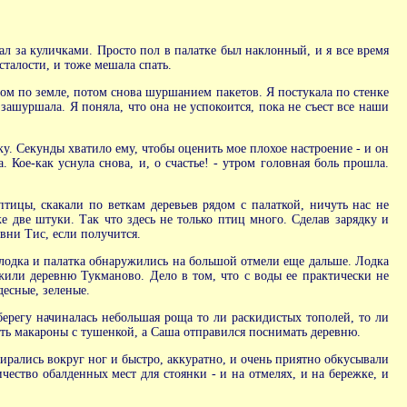
ал за куличками. Просто пол в палатке был наклонный, и я все время
сталости, и тоже мешала спать.
ом по земле, потом снова шуршанием пакетов. Я постукала по стенке
 зашуршала. Я поняла, что она не успокоится, пока не съест все наши
у. Секунды хватило ему, чтобы оценить мое плохое настроение - и он
 Кое-как уснула снова, и, о счастье! - утром головная боль прошла.
птицы, скакали по веткам деревьев рядом с палаткой, ничуть нас не
е две штуки. Так что здесь не только птиц много. Сделав зарядку и
вни Тис, если получится.
 лодка и палатка обнаружились на большой отмели еще дальше. Лодка
жили деревню Тукманово. Дело в том, что с воды ее практически не
десные, зеленые.
 берегу начиналась небольшая роща то ли раскидистых тополей, то ли
вать макароны с тушенкой, а Саша отправился поснимать деревню.
бирались вокруг ног и быстро, аккуратно, и очень приятно обкусывали
ество обалденных мест для стоянки - и на отмелях, и на бережке, и