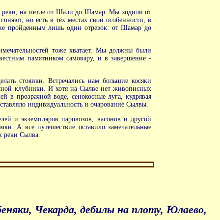
х реки, на петле от Шали до Шамар. Мы ходили от
оняют, но есть в тех местах свои особенности, в
 не пройденным лишь один отрезок: от Шамар до
имечательностей тоже хватает. Мы должны были
естным памятником самовару, и в завершение -
елать стоянки. Встречались нам большие косяки
есной клубники. И хотя на Сылве нет живописных
ей в прозрачной воде, сенокосные луга, кудрявая
составляло индивидуальность и очарование Сылвы.
елей и экземпляров паровозов, вагонов и другой
ки. А все путешествие оставило замечательные
х реки Сылва.
беняки, Чекарда, дебилы на плоту, Юлаево,