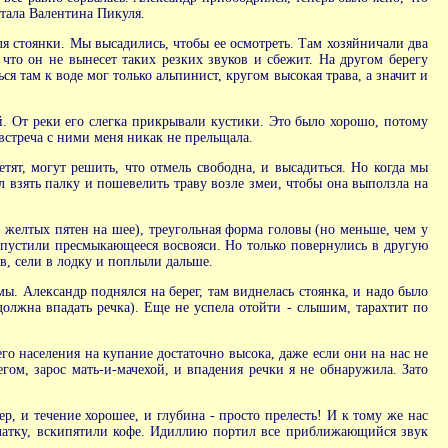
итала Валентина Пикуля.
 стоянки. Мы высадились, чтобы ее осмотреть. Там хозяйничали два
 что он не вынесет таких резких звуков и сбежит. На другом берегу
я там к воде мог только альпинист, кругом высокая трава, а значит и
й. От реки его слегка прикрывали кустики. Это было хорошо, потому
встреча с ними меня никак не прельщала.
тят, могут решить, что отмель свободна, и высадиться. Но когда мы
 взять палку и пошевелить траву возле змеи, чтобы она выползла на
з желтых пятен на шее), треугольная форма головы (но меньше, чем у
отпустили пресмыкающееся восвояси. Но только повернулись в другую
ов, сели в лодку и поплыли дальше.
ы. Александр поднялся на берег, там виднелась стоянка, и надо было
должна впадать речка). Еще не успела отойти - слышим, тарахтит по
о населения на купание достаточно высока, даже если они на нас не
егом, зарос мать-и-мачехой, и впадения речки я не обнаружила. Зато
ер, и течение хорошее, и глубина - просто прелесть! И к тому же нас
алатку, вскипятили кофе. Идиллию портил все приближающийся звук