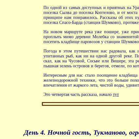
По одной из самых доступных и приятных на Урал
поселка Сылва до поселка Коптелово, и от моста
принципе нам понравилось. Рассказы об этих п
поселка Спасо-Барда (станция Шумково), протяж
На новом маршруте река уже пошире, уже прис
проплыть мимо деревни Молебка со знаменитой 
посетить кладбище паровозов у станции Шумково
Погода в этом путешествии нас радовала, как 
упитанных рыб, как ни на одной другой реке. П
скал, как на Чусовой, Сосьве или Вишере, эта р
пышная зелень островов и берегов, отмели, по ко
Интересным для нас стало посещение кладбища п
железнодорожной техники, что это больше похо
впечатления от жаркого лета, чистой воды, удив
Это четвертая часть рассказа, начало
тут
День 4. Ночной гость, Тукманово, ог