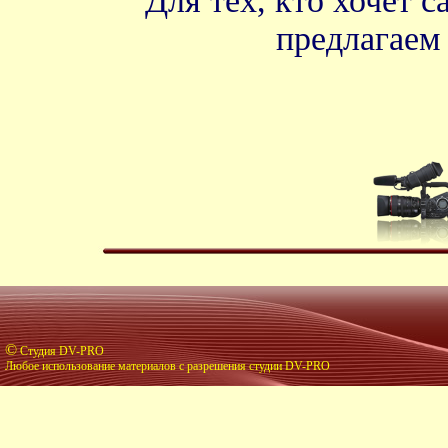
Для тех, кто хочет 
предлагае
©
Студия DV-PRO
Любое использование материалов с разрешения студии DV-PRO