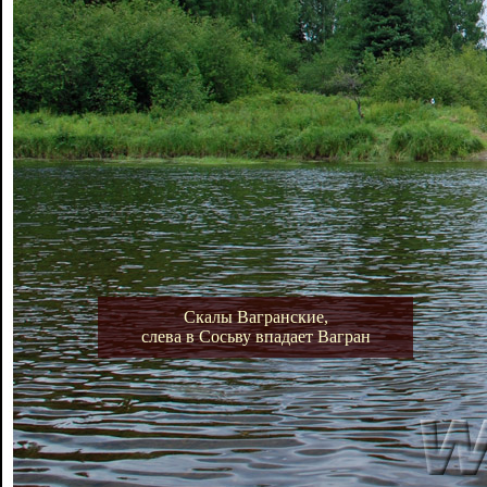
Скалы Вагранские,
слева в Сосьву впадает Вагран