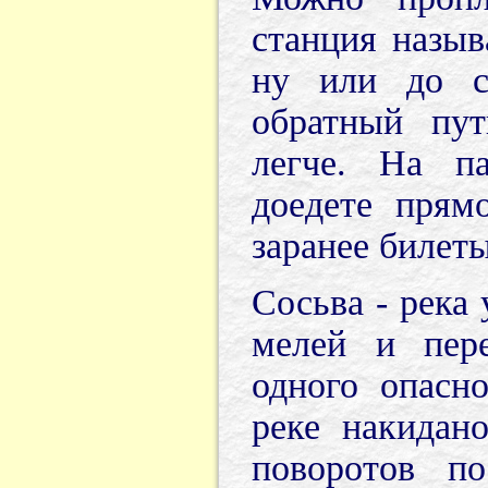
станция назыв
ну или до с
обратный пут
легче. На па
доедете прям
заранее билет
Сосьва - река
мелей и пере
одного опасн
реке накидан
поворотов по