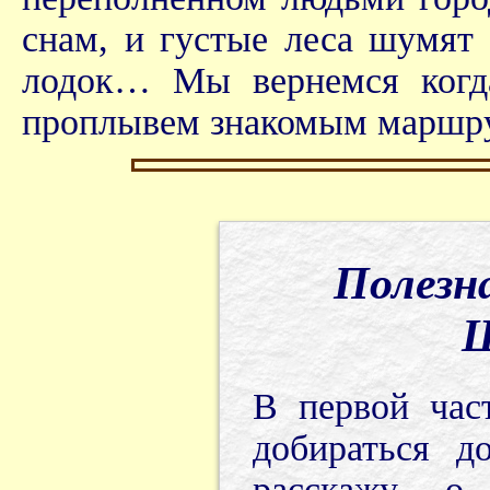
снам, и густые леса шумят 
лодок… Мы вернемся когда
проплывем знакомым маршр
Полезн
Ш
В первой час
добираться д
расскажу о