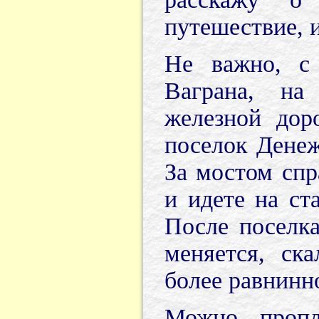
путешествие, и
Не важно, с
Ваграна, на
железной дор
поселок Денеж
За мостом спр
и идете на ст
После поселк
меняется, ск
более равнинн
Можно пропл