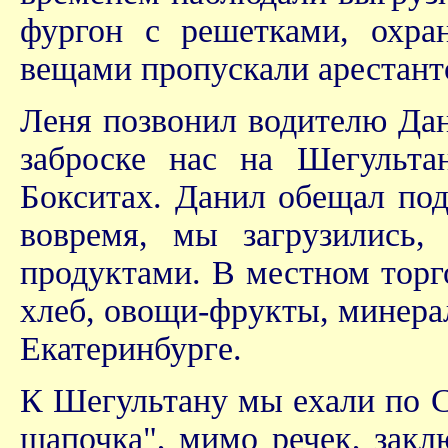
фургон с решетками, охра
вещами пропускали арестант
Леня позвонил водителю Дан
заброске нас на Шегультан
Бокситах. Данил обещал под
вовремя, мы загрузились
продуктами. В местном торг
хлеб, овощи-фрукты, минера
Екатеринбурге.
К Шегультану мы ехали по 
шапочка", мимо речек, зак