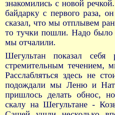
знакомились с новой речкой
байдарку с первого раза, о
сказал, что мы отплывем рань
то тучки пошли. Надо было 
мы отчалили.
Шегультан показал себя
стремительным течением, м
Расслабляться здесь не сто
подождали мы Леню и Нат
пришлось делать обнос, н
скалу на Шегультане - Ко
Сашей ушли несколько вп