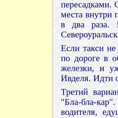
пересадками. О
места внутри 
в два раза.
Североуральск
Если такси не
по дороге в о
железки, и у
Ивделя. Идти 
Третий вариа
"Бла-бла-ка
водителя, ед