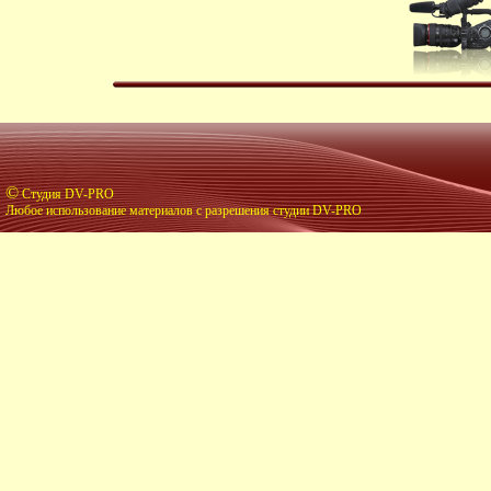
©
Студия DV-PRO
Любое использование материалов с разрешения студии DV-PRO