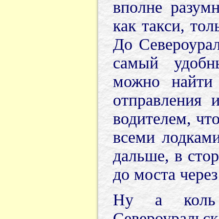
вполне разум
как такси, тол
До Североурал
самый удобн
можно найти
отправления 
водителем, чт
всеми лодками
дальше, в сто
до моста через
Ну а коль
Североуральска