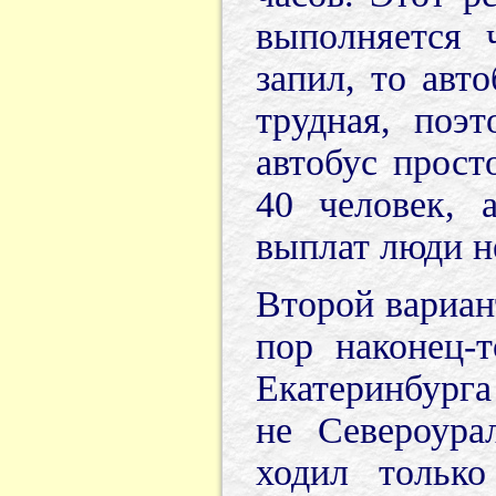
выполняется 
запил, то авт
трудная, поэ
автобус прост
40 человек, 
выплат люди не
Второй вариан
пор наконец-
Екатеринбурга
не Североура
ходил тольк