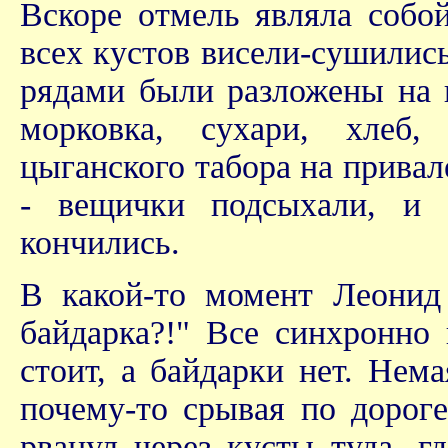
Вскоре отмель являла собой
всех кустов висели-сушилис
рядами были разложены на 
морковка, сухари, хлеб,
цыганского табора на привал
- вещички подсыхали, и 
кончились.
В какой-то момент Леонид
байдарка?!" Все синхронно
стоит, а байдарки нет. Нем
почему-то срывая по дорог
рванул через кусты туда, г