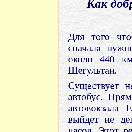
Как доб
Для того что
сначала нужн
около 440 км
Шегультан.
Существует н
автобус. Пря
автовокзала 
выйдет не де
часов. Этот р