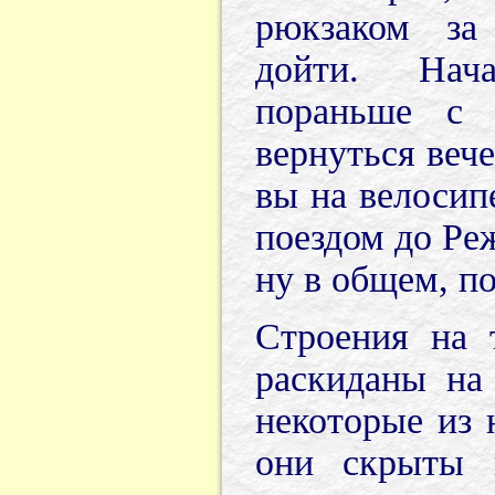
рюкзаком за
дойти. Нач
пораньше с 
вернуться веч
вы на велосип
поездом до Реж
ну в общем, п
Строения на 
раскиданы на
некоторые из 
они скрыты 