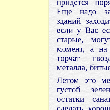
придется пор
Еще надо за
зданий заходи
если у Вас ес
старые, мог
момент, а на
торчат гво
металла, битые
Летом это ме
густой зеле
остатки сан
сделать хоро