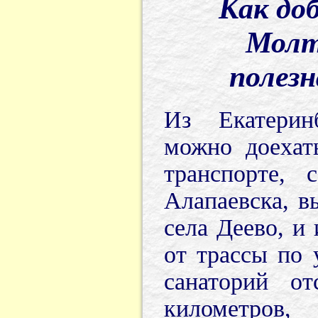
Как доб
Молта
полез
Из Екатерин
можно доехат
транспорте, 
Алапаевска, в
села Деево, и
от трассы по 
санаторий от
километров