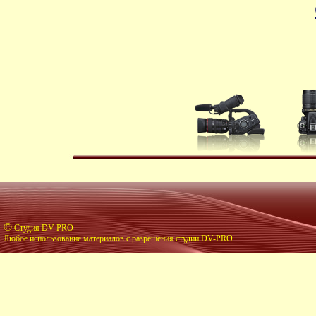
©
Студия DV-PRO
Любое использование материалов с разрешения студии DV-PRO