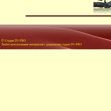
©
Студия DV-PRO
Любое использование материалов с разрешения студии DV-PRO