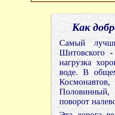
Как добр
Самый лучши
Шитовского -
нагрузка хор
воде. В обще
Космонавтов
Половинный,
поворот налев
Эта дорога ве