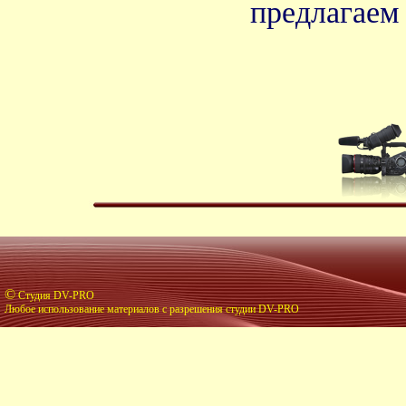
предлагае
©
Студия DV-PRO
Любое использование материалов с разрешения студии DV-PRO