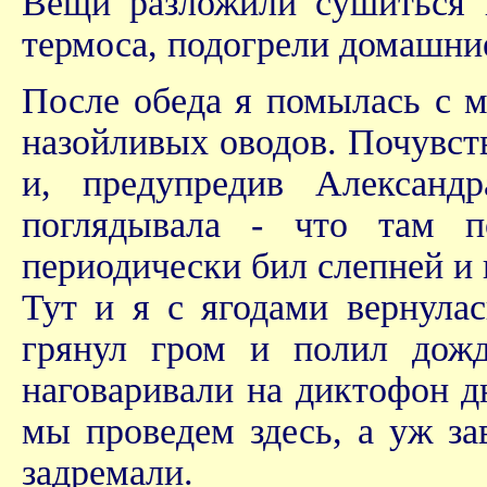
Вещи разложили сушиться н
термоса, подогрели домашние
После обеда я помылась с м
назойливых оводов. Почувств
и, предупредив Александ
поглядывала - что там 
периодически бил слепней и к
Тут и я с ягодами вернулас
грянул гром и полил дож
наговаривали на диктофон д
мы проведем здесь, а уж з
задремали.