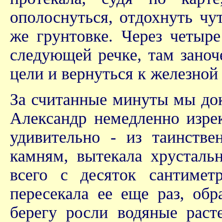
ополоснуться, отдохнуть чу
же грунтовке. Через четыр
следующей речке, там заноче
цели и вернуться к железной 
За считанные минуты мы док
Александр немедленно изрек
удивительно - из таинстве
камням, вытекала хрусталь
всего с десяток сантимет
пересекала ее еще раз, об
берегу росли водяные раст