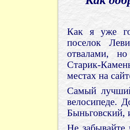
Как я уже го
поселок Лев
отвалами, но
Старик-Камен
местах на сайт
Самый лучший
велосипеде. Д
Быньговский, и
Не забывайте 