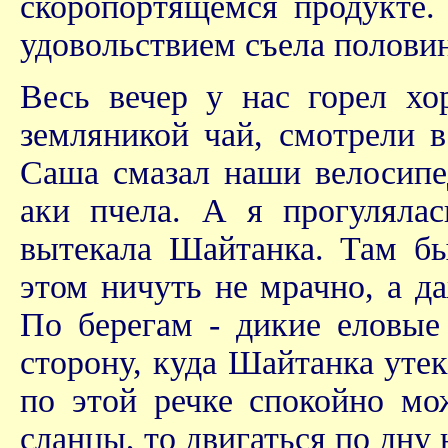
скоропортящемся продукте.
удовольствием съела полови
Весь вечер у нас горел х
земляникой чай, смотрели 
Саша смазал наши велосипед
аки пчела. А я прогулялас
вытекала Шайтанка. Там бы
этом ничуть не мрачно, а д
По берегам - дикие еловые
сторону, куда Шайтанка утек
по этой речке спокойно мо
сланцы, то двигаться по дну 