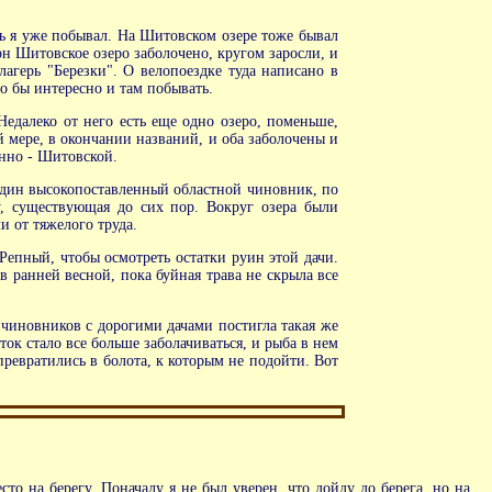
есь я уже побывал. На Шитовском озере тоже бывал
рон Шитовское озеро заболочено, кругом заросли, и
лагерь "Березки". О велопоездке туда написано в
ло бы интересно и там побывать.
Недалеко от него есть еще одно озеро, поменьше,
 мере, в окончании названий, и оба заболочены и
енно - Шитовской.
 один высокопоставленный областной чиновник, по
у, существующая до сих пор. Вокруг озера были
и от тяжелого труда.
епный, чтобы осмотреть остатки руин этой дачи.
в ранней весной, пока буйная трава не скрыла все
 чиновников с дорогими дачами постигла такая же
ток стало все больше заболачиваться, и рыба в нем
превратились в болота, к которым не подойти. Вот
о на берегу. Поначалу я не был уверен, что дойду до берега, но на