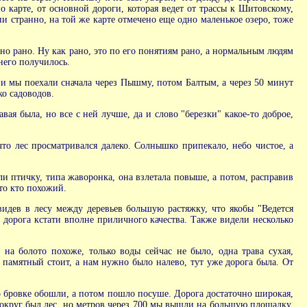
о карте, от основной дороги, которая ведет от трассы к Шитовскому,
 ни странно, на той же карте отмечено еще одно маленькое озеро, тоже
жно рано. Ну как рано, это по его понятиям рано, а нормальным людям
него получилось.
е, и мы поехали сначала через Пышму, потом Балтым, а через 50 минут
о садоводов.
ая была, но все с ней лучше, да и слово "березки" какое-то доброе,
 что лес просматривался далеко. Солнышко припекало, небо чистое, а
ели птичку, типа жаворонка, она взлетала повыше, а потом, расправив
то кто похожий.
видев в лесу между деревьев большую растяжку, что якобы "Ведется
и дорога кстати вполне приличного качества. Также видели несколько
на болото похоже, только воды сейчас не было, одна трава сухая,
 памятный стоит, а нам нужно было налево, тут уже дорога была. От
о бровке обошли, а потом пошло посуше. Дорога достаточно широкая,
 Вокруг был лес, но метров через 700 мы вышли на большую площадку,