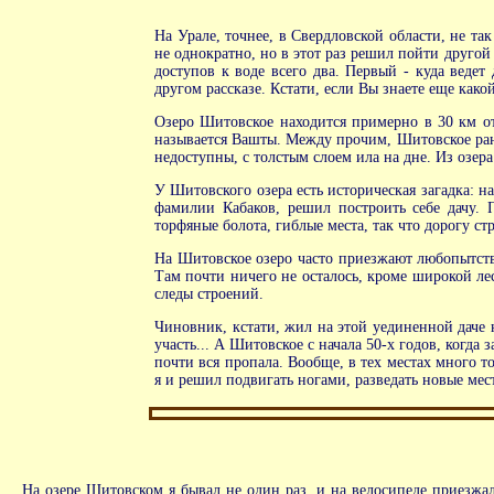
На Урале, точнее, в Свердловской области, не та
не однократно, но в этот раз решил пойти другой 
доступов к воде всего два. Первый - куда ведет
другом рассказе. Кстати, если Вы знаете еще како
Озеро Шитовское находится примерно в 30 км от 
называется Вашты. Между прочим, Шитовское рань
недоступны, с толстым слоем ила на дне. Из озер
У Шитовского озера есть историческая загадка: 
фамилии Кабаков, решил построить себе дачу. 
торфяные болота, гиблые места, так что дорогу с
На Шитовское озеро часто приезжают любопытств
Там почти ничего не осталось, кроме широкой лес
следы строений.
Чиновник, кстати, жил на этой уединенной даче 
участь... А Шитовское с начала 50-х годов, когда
почти вся пропала. Вообще, в тех местах много т
я и решил подвигать ногами, разведать новые мест
На озере Шитовском я бывал не один раз, и на велосипеде приезжал