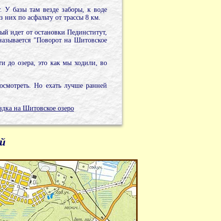
. У базы там везде заборы, к воде
з них по асфальту от трассы 8 км.
рый идет от остановки Пединститут,
 называется "Поворот на Шитовское
и до озера, это как мы ходили, во
осмотреть. Но ехать лучше ранней
здка на Шитовское озеро
й