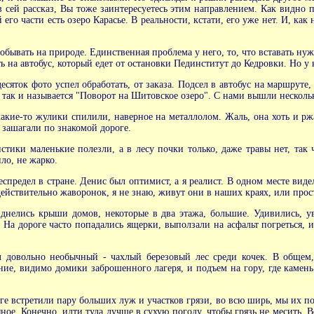
 сей рассказ, Вы тоже заинтересуетесь этим направлением. Как видно п
го части есть озеро Карасье. В реальности, кстати, его уже нет. И, как
 побывать на природе. Единственная проблема у него, то, что вставать ну
ть на автобус, который едет от остановки Пединститут до Кедровки. Но у 
десяток фото успел обработать, от заказа. Подсел в автобус на маршрут
так и называется "Поворот на Шитовское озеро". С нами вышли нескольк
акие-то жулики спилили, наверное на металлолом. Жаль, она хоть и ржав
ы зашагали по знакомой дороге.
листики маленькие полезли, а в лесу почки только, даже травы нет, так
ло, не жарко.
беспредел в стране. Денис был оптимист, а я реалист. В одном месте вид
 действительно жаворонок, я не знаю, живут они в наших краях, или прос
днелись крыши домов, некоторые в два этажа, большие. Удивились, у
. На дороге часто попадались ящерки, выползали на асфальт погреться, 
 довольно необычный - чахлый березовый лес среди кочек. В общем, 
ние, видимо домики заброшенного лагеря, и подъем на гору, где камень
оге встретили пару больших луж и участков грязи, во всю ширь, мы их п
яное. Конечно, идти туда лучше в сухую погоду, чтобы грязь не месить.