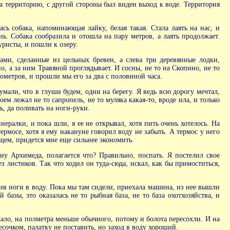
а территорию, с другой стороны был виден выход к воде. Территория
сь собака, напоминающая лайку, белая такая. Стала лаять на нас, и
ь. Собака сообразила и отошла на пару метров, а лаять продолжает.
уристы, и пошли к озеру.
ами, сделанные из цельных бревен, а слева три деревянные лодки,
, а за ним Травяной проглядывает. И сосны, не то на Скопино, не то
лометров, и прошли мы его за два с половиной часа.
мали, что в глуши будем, одни на берегу. Я ведь всю дорогу мечтал,
ем лежал не то сапропель, не то муляка какая-то, вроде ила, и только
, да поливать на ноги-руки.
нералки, и пока шли, я ее не открывал, хотя пить очень хотелось. На
термосе, хотя я ему накануне говорил воду не забыть. А термос у него
бщем, придется мне еще сильнее экономить.
ну Архимеда, полагается что? Правильно, поспать. Я постелил свое
з листиков. Так что ходил он туда-сюда, искал, как бы примоститься,
тив ноги в воду. Пока мы там сидели, приехала машина, из нее вышли
азы, это оказалась не то рыбная база, не то база охотхозяйства, и
ало, на полметра меньше обычного, потому и болота пересохли. И на
есочком, палатку не поставить, но заход в воду хороший.