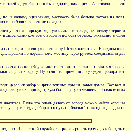
зкоколейка, уж больно прямая дорога, как стрела. А развалины - это
, но, к нашему удивлению, местность была больше похожа на поля.
ность на болота совсем не походила.
конец увидали широкую водную гладь, что-то среднее между озером и
м прямоугольником ров с водой и полоска березок, буквально в один
ы направо, и пошли уже в сторону Шитовского озера. На одном поле
ттуда. Прошли по деревянному мостику через ручеек, соединявший два
 просека, но по ней уже много лет никто не ездил, и она вся заросла
ки свернет к берегу. Ну, если что, прямо по лесу будем пробираться,
среди деревьев забор и яркие зеленые крыши новых домов. Вот вам и
и одного уголка природы, куда бы не сунулся человек, насовав всяких
ем нажиться. Разве что очень далеко от города можно найти хорошее
вокруг, ну так туда добираться путь не близкий и на один-два дня не
едавно. Я на всякий случай стал разговаривать громче, чтобы дать о