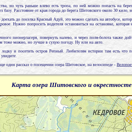
йства, но чуть раньше влево есть тропа, по ней можно попасть на берег
ез базу. Расстояние от края города до берега Шитовского около 30 кило, и
доехать до поселка Красный Адуй, это можно сделать на автобусе, кото
дровое. Нужно попросить водителя остановиться на остановке, которая
ного пионерлагеря, повернуть налево, и через поля-болота также дойт
ам тоже можно, но лучше в сухую погоду. Ну или на авто.
 лодку и посетить остров Репный. Любителям истории там есть что п
 увидите.
еще один рассказ о посещении озера Шитовское, на велосипеде -
Велопое
Карта озера Шитовского и окрестносте