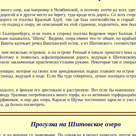
к много озер, как например в Челябинской, и поэтому почти на всех зд
дорогой и в другое место на берегу, туда вроде есть дорога. Со всех сто
 дорога от поселка Красный Адуй, там где база охотхозяйства и старый 
й-то подход к озеру, не описанный на этой странице, поделитесь, мне бы
Екатеринбурга, если ехать в сторону поселка Кедровое через Балтым. 
ше называлось "Шиты". Видимо, озера имеют что-то общее, по крайней
а Вашты вытекает речка Ваштынский исток, а из Шитовского, соответств
на нем несколько островов, и на острове Репный в начале прошлого века
Поэтому и появилась асфальтированная дорога, ведущая к Шитовском
троили заключенные практически голыми руками. Некоторые там и умирал
ующие, которые на своих или арендованных лодках плавают на остров Р
тницы, ведущей к воде. Если Вы туда соберетесь, лучше посещать остро
недолго, в финале его арестовали и расстреляли. Вот если бы нынешних
 заводу Уралмаш потребовалось много торфа, из-за активных торфоразрабо
орфяников, и еще два озера, Карасье и Щучье постепенно заросли и уже 
а, да болота посмотреть...
Прогулка на Шитовское озеро
, и на машине со знакомыми. Но однажды я решил разведать другое мест