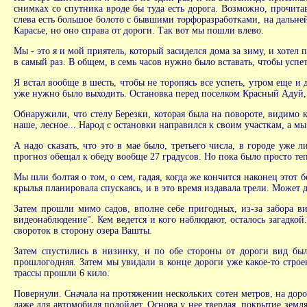
снимках со спутника вроде бы туда есть дорога. Возможно, прочитав
слева есть большое болото с бывшими торфоразработками, на дальней е
Карасье, но оно справа от дороги. Так вот мы пошли влево.
Мы - это я и мой приятель, который засиделся дома за зиму, и хотел
в самый раз. В общем, в семь часов нужно было вставать, чтобы успе
Я встал вообще в шесть, чтобы не торопясь все успеть, утром еще и 
уже нужно было выходить. Остановка перед поселком Красный Адуй, 
Обнаружили, что стелу Березки, которая была на повороте, видимо к
наше, лесное... Народ с остановки направился к своим участкам, а м
А надо сказать, что это в мае было, третьего числа, в городе уже 
прогноз обещал к обеду вообще 27 градусов. Но пока было просто теп
Мы шли болтая о том, о сем, гадая, когда же кончится наконец этот 
крылья планировала спускаясь, и в это время издавала трели. Может
Затем прошли мимо садов, вполне себе пригодных, из-за забора ви
видеонаблюдение". Кем ведется и кого наблюдают, осталось загадкой
свороток в сторону озера Вашты.
Затем спустились в низинку, и по обе стороны от дороги вид был
прошлогодняя. Затем мы увидали в конце дороги уже какое-то строе
трассы прошли 6 кило.
Повернули. Сначала на протяжении нескольких сотен метров, на дор
даже для автомобиля подойдет. Основа у нее твердая, покрытие земл