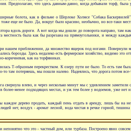
ия. Предполагаю, что здесь давным-давно, когда добывали торф, была у
бширные болота, как в фильме о Шерлоке Холмсе "Собака Баскервилей"
 тоже еще не было. Да, вокруг было красиво, необычно, но все-таки мест
олтора вдоль дороги. А вот когда мы дошли до поворота направо, там на
эта местность была как бы разрезана на прямоугольники, и между кажды
 при нашем приближении, да множество ящерок под ногами. Повернули м
лись борозды. Здесь недалеко есть фермерское хозяйство, видимо это о
но-коричневая, как на торфяниках.
чилась Т-образным перекрестком. К озеру пути не было. То есть там была
-то там потеряешь, мы пошли налево. Надеялись, что дорога потом все-та
ога свернула влево, и через несколько минут мы с удивлением заметили 
, в более-менее подходящих местах, и уж тем более у водоемов, уже нет н
ы каждое дерево продать, каждый пень отдать в аренду, лишь бы на н
людей нет, воздух - аромат лесной, вода чистая в речке горной, тишина 
непонятно что это - частный дом, или турбаза. Построено явно совсем н