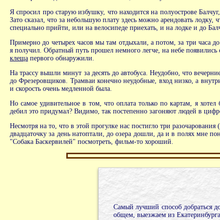
Я спросил про старую избушку, что находится на полуострове Балчуг, 
Зато сказал, что за небольшую плату здесь можно арендовать лодку, ч
специально прийти, или на велосипеде приехать, и на лодке и до Балч
Примерно до четырех часов мы там отдыхали, а потом, за три часа до
я получил. Обратный путь прошел немного легче, на небе появились 
клеща
первого обнаружили.
На трассу вышли минут за десять до автобуса. Неудобно, что вечер
до Фрезеровщиков. Трамваи конечно неудобные, вход низко, а внутри
и скорость очень медленной была.
Но самое удивительное в том, что оплата только по картам, я хоте
дебил это придумал? Видимо, так постепенно загоняют людей в цифро
Несмотря на то, что в этой прогулке нас постигло три разочарования 
двадцаточку за день натоптали, до озера дошли, да и в полях мне по
"Собака Баскервилей" посмотреть, фильм-то хороший.
Самый лучший способ добраться до
общем, выезжаем из Екатеринбурга