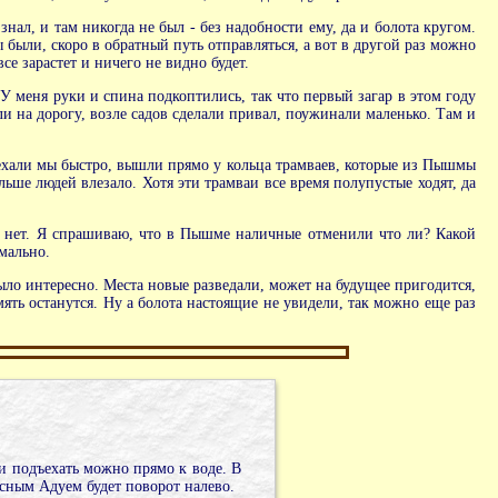
знал, и там никогда не был - без надобности ему, да и болота кругом.
ы были, скоро в обратный путь отправляться, а вот в другой раз можно
се зарастет и ничего не видно будет.
 У меня руки и спина подкоптились, так что первый загар в этом году
и на дорогу, возле садов сделали привал, поужинали маленько. Там и
оехали мы быстро, вышли прямо у кольца трамваев, которые из Пышмы
ьше людей влезало. Хотя эти трамваи все время полупустые ходят, да
ров нет. Я спрашиваю, что в Пышме наличные отменили что ли? Какой
мально.
 было интересно. Места новые разведали, может на будущее пригодится,
мять останутся. Ну а болота настоящие не увидели, так можно еще раз
и подъехать можно прямо к воде. В
сным Адуем будет поворот налево.