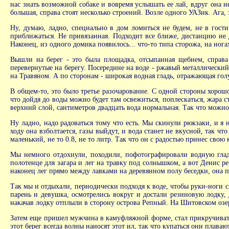
нас знать возможной собаке и вовремя услышать ее лай, вдруг она 
большая, справа стоят несколько строений. Возле одного УАЗик. Ага, з
Ну, думаю, ладно, специально в дом ломиться не будем, не в гости
приближаться. Не привязанная. Подходит все ближе, дистанцию не д
Наконец, из одного домика появилось... что-то типа сторожа, на ног
Вышли на берег - это была площадка, отсыпанная щебнем, справа 
перевернутые на берегу. Посередине на воде - ржавый металлический
на Травяном. А по сторонам - широкая водная гладь, отражающая голу
В общем-то, это было третье разочарование. С одной стороны хорошо
что дойдя до воды можно будет там освежиться, поплескаться, жара ст
верхний слой, сантиметров двадцать вода нормальная. Так что можно
Ну ладно, надо радоваться тому что есть. Мы скинули рюкзаки, и я н
ходу она взболтается, газы выйдут, и вода станет не вкусной, так чт
маленький, не то 0.8, не то литр. Так что он с радостью принес свою
Мы немного отдохнули, походили, пофотографировали водную гладь 
полотенце для загара и лег на травку под солнышком, а вот Денис ре
наконец лег прямо между лавками на деревянном полу беседки, она п
Так мы и отдыхали, периодически подходя к воде, чтобы руки-ноги с
парень и девушка, осмотрелись вокруг и достали резиновую лодку, 
накачав лодку отплыли в сторону острова Репный. На Шитовском озер
Затем еще пришел мужчина в камуфляжной форме, стал прикручивать 
этот берег всегда волны наносят этот ил, так что купаться они плава