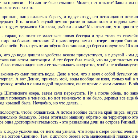
не на привязи... Но лая не было слышно. Может, нет никого? Зашли мы н
начит есть кто-то.
 пришли, направились к берегу, и вдруг откуда-то неожиданно появила
ержит. Я на всякий случай демонстративно наклонился и поднял камен
ах с трудом держался. Спросил, рыбаки ли мы? Мы ответили, что просто т
- гараж, на полянке маленькая новая беседка и три стола со скамейк
 пирс на бочках-понтонах. И прямо перед нами на озере - остров Скопино
бое небо. Весь путь от автобусной остановки до берега получился 10 ки
, что до воды дошли и удобства всякие присутствуют, а с другой - мы ду
ояла как летом настоящим. А тут берег был такой, что на дне толстым сло
 было только ладошками ее зачерпывать аккуратно, чтобы не взбаламутить
аконец-то смог попить воды. Дело в том, что я взял с собой бутылку ми
о терпел. А вот Денис, приятель мой, воды вообще не взял, только чай в 
 кружку, чтобы я с ним водой поделился, он ее прямо с чаем смешал. В о
Шитовского озера, затем сели перекусить. Ну а после обеда, по зако
шил полежать в тенечке, но вот тенечка-то и не было, деревья все еще бе
од крышей была. Неудобно, но что делать...
полоснуть, чтобы охладиться. А потом вообще сели на край пирса, опус
довольно большую. Затем отогнали машину обратно на территорию этой б
е одна достопримечательность - это развалины дачи на острове Репный.
к лодке уключины, от него мы узнали, что воды в озере сейчас очень м
ют на остров Скопино. Там, с другого берега есть малюсенький пляжик с п