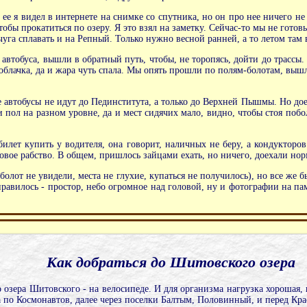
ее я видел в интернете на снимке со спутника, но он про нее ничего не 
тобы прокатиться по озеру. Я это взял на заметку. Сейчас-то мы не готов
уга сплавать и на Репный. Только нужно весной ранней, а то летом там в
 автобуса, вышли в обратный путь, чтобы, не торопясь, дойти до трассы.
облачка, да и жара чуть спала. Мы опять прошли по полям-болотам, вышл
ние автобусы не идут до Пединститута, а только до Верхней Пышмы. Но д
 пол на разном уровне, да и мест сидячих мало, видно, чтобы стоя побол
л билет купить у водителя, она говорит, наличных не беру, а кондукто
вое рабство. В общем, пришлось зайцами ехать, но ничего, доехали нор
(болот не увидели, места не глухие, купаться не получилось), но все же
нравилось - простор, небо огромное над головой, ну и фотографии на па
Как добраться до Шитовского озера
 озера Шитовского - на велосипеде. И для организма нагрузка хорошая, 
 по Космонавтов, далее через поселки Балтым, Половинный, и перед Кра