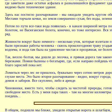
где заметили даже остатки асфальта и развалившийся фундамент здан
видимо было техническое здание.
Здесь нас постигло разочарование - мы ожидали увидеть кругом о
Местами торчали кочки, но земля совершенно сухая, без воды, зелени
Потом по пути все-таки вода появилась - в канале шириной метра п
болотом, не Васюганские болота, конечно, но тоже интересно. Вся 
ряд.
Живности вокруг было немного - несколько уток, которые взлетали
были признаки работы человека - сквозь прошлогоднюю траву угадыва
водоема, и вода там была на удивление чистая и прозрачная, не болот
Так, весело болтая, мы дошли до лесочка, и прямая дорога там закон
березками. Помня былины о богатырях, где, если направо пойдешь что
благо зарослей пока нет.
Ломиться через лес не пришлось, буквально через сотню метров дор
глухие места. Это было второе разочарование - видно, вокруг города
домов и заборов. Все скуплено, либо в аренде.
Чиновники, вместо того, чтобы следить за чистотой природы, готов
свободное место. Есть у меня пара таких - там на многие километры 
поедешь...
В общем, подошли мы ближе, увидели открытые ворота и шлагбаум, и 