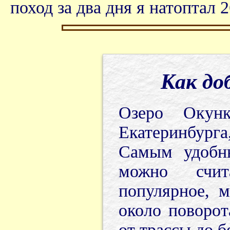
поход за два дня я натоптал 
Как до
Озеро Окун
Екатеринбурга
Самым удобны
можно счита
популярное, 
около поворот
от трассы до б