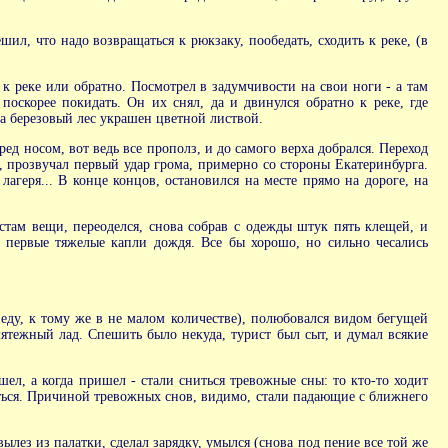
ил, что надо возвращаться к рюкзаку, пообедать, сходить к реке, (в
к реке или обратно. Посмотрел в задумчивости на свои ноги - а там
поскорее покидать. Он их снял, да и двинулся обратно к реке, где
а березовый лес украшен цветной листвой.
ед носом, вот ведь все прополз, и до самого верха добрался. Переход
ку, прозвучал первый удар грома, примерно со стороны Екатеринбурга.
лагеря... В конце концов, остановился на месте прямо на дороге, на
стам вещи, переоделся, снова собрав с одежды штук пять клещей, и
н первые тяжелые капли дождя. Все бы хорошо, но сильно чесались
еду, к тому же в не малом количестве), полюбовался видом бегущей
мятежный лад. Спешить было некуда, турист был сыт, и думал всякие
шел, а когда пришел - стали сниться тревожные сны: то кто-то ходит
яться. Причиной тревожных снов, видимо, стали падающие с ближнего
ез из палатки, сделал зарядку, умылся (снова под пение все той же