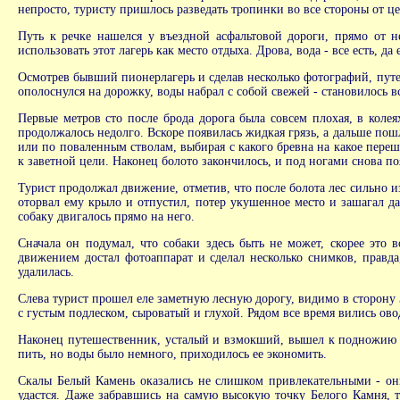
непросто, туристу пришлось разведать тропинки во все стороны от ц
Путь к речке нашелся у въездной асфальтовой дороги, прямо от н
использовать этот лагерь как место отдыха. Дрова, вода - все есть, 
Осмотрев бывший пионерлагерь и сделав несколько фотографий, путе
ополоснулся на дорожку, воды набрал с собой свежей - становилось в
Первые метров сто после брода дорога была совсем плохая, в колея
продолжалось недолго. Вскоре появилась жидкая грязь, а дальше пош
или по поваленным стволам, выбирая с какого бревна на какое переш
к заветной цели. Наконец болото закончилось, и под ногами снова по
Турист продолжал движение, отметив, что после болота лес сильно и
оторвал ему крыло и отпустил, потер укушенное место и зашагал да
собаку двигалось прямо на него.
Сначала он подумал, что собаки здесь быть не может, скорее это 
движением достал фотоаппарат и сделал несколько снимков, правда,
удалилась.
Слева турист прошел еле заметную лесную дорогу, видимо в сторону 
с густым подлеском, сыроватый и глухой. Рядом все время вились ов
Наконец путешественник, усталый и взмокший, вышел к подножию пе
пить, но воды было немного, приходилось ее экономить.
Скалы Белый Камень оказались не слишком привлекательными - они 
удастся. Даже забравшись на самую высокую точку Белого Камня, т