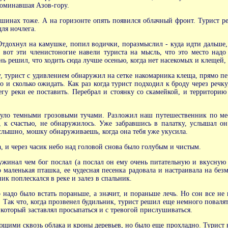
апоминавшая Азов-гору.
шинах тоже. А на горизонте опять появился облачный фронт. Турист реш
для ночлега.
дохнул на камушке, попил водички, поразмыслил - куда идти дальше, 
от эти членистоногие навели туриста на мысль, что это место надо 
 решил, что ходить сюда лучше осенью, когда нет насекомых и клещей, 
у, турист с удивлением обнаружил на сетке накомарника клеща, прямо пер
го и сколько ожидать. Как раз когда турист подходил к броду через реч
егу реки ее поставить. Перебрал и стоянку со скамейкой, и территорию 
тянуло темными грозовыми тучами. Разложил наш путешественник по ме
в, к счастью, не обнаружилось. Уже забравшись в палатку, услышал о
слышно, мошку обнаруживаешь, когда она тебя уже укусила.
 и через часик небо над головой снова было голубым и чистым.
жинал чем бог послал (а послал он ему очень питательную и вкусную 
 маленькая пташка, ее чудесная песенка радовала и настраивала на без
к поплескался в реке и залез в спальник.
 надо было встать пораньше, а значит, и пораньше лечь. Но сон все не 
. Так что, когда прозвенел будильник, турист решил еще немного повал
 который заставлял просыпаться и с тревогой прислушиваться.
ими сквозь облака и кроны деревьев, но было еще прохладно. Турист выл