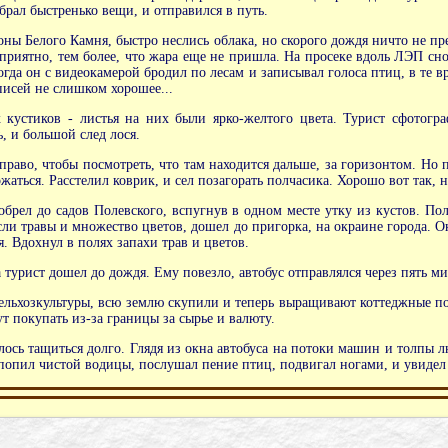
брал быстренько вещи, и отправился в путь.
ороны Белого Камня, быстро неслись облака, но скорого дождя ничто не п
 приятно, тем более, что жара еще не пришла. На просеке вдоль ЛЭП сн
огда он с
видеокамерой бродил по лесам
и записывал голоса птиц, в те в
аписей не слишком хорошее...
 кустиков - листья на них были ярко-желтого цвета. Турист сфотогр
, и большой след лося.
аправо, чтобы посмотреть, что там находится дальше, за горизонтом. Но
жаться. Расстелил коврик, и сел позагорать полчасика. Хорошо вот так, ни
брел до садов Полевского, вспугнув в одном месте утку из кустов. 
росли травы и множество цветов, дошел до пригорка, на окраине города. 
. Вдохнул в полях запахи трав и цветов.
 турист дошел до дождя. Ему повезло, автобус отправлялся через пять ми
сельхозкультуры, всю землю скупили и теперь выращивают коттеджные пос
т покупать из-за границы за сырье и валюту.
ось тащиться долго. Глядя из окна автобуса на потоки машин и толпы люд
попил чистой водицы, послушал пение птиц, подвигал ногами, и увидел