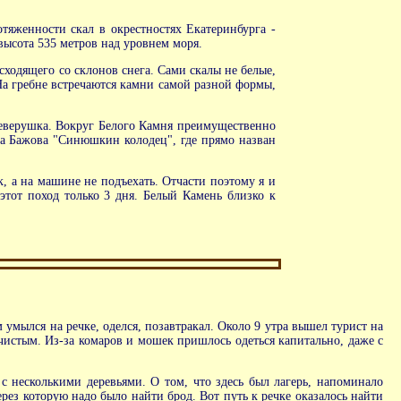
тяженности скал в окрестностях Екатеринбурга -
высота 535 метров над уровнем моря.
 сходящего со склонов снега. Сами скалы не белые,
 На гребне встречаются камни самой разной формы,
Северушка. Вокруг Белого Камня преимущественно
вла Бажова "Синюшкин колодец", где прямо назван
, а на машине не подъехать. Отчасти поэтому я и
этот поход только 3 дня. Белый Камень близко к
 умылся на речке, оделся, позавтракал. Около 9 утра вышел турист на
чистым. Из-за комаров и мошек пришлось одеться капитально, даже с
с несколькими деревьями. О том, что здесь был лагерь, напоминало
ерез которую надо было найти брод. Вот путь к речке оказалось найти