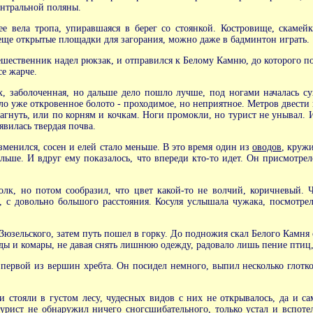
ентральной поляны.
ее вела тропа, упиравшаяся в берег со стоянкой. Костровище, скаме
да еще открытые площадки для загорания, можно даже в бадминтон играть.
шественник надел рюкзак, и отправился к Белому Камню, до которого по
се жарче.
х, заболоченная, но дальше дело пошло лучше, под ногами началась с
ло уже откровенное болото - проходимое, но неприятное. Метров двести 
агнуть, или по корням и кочкам. Ноги промокли, но турист не унывал. И 
явилась твердая почва.
зменился, сосен и елей стало меньше. В это время один из
оводов
, круж
льше. И вдруг ему показалось, что впереди кто-то идет. Он присмотрелс
волк, но потом сообразил, что цвет какой-то не волчий, коричневый. 
 с довольно большого расстояния. Косуля услышала чужака, посмотрел
Зюзельского, затем путь пошел в горку. До подножия скал Белого Камня
оды и комары, не давая снять лишнюю одежду, радовало лишь пение птиц
рвой из вершин хребта. Он посидел немного, выпил несколько глотков,
стояли в густом лесу, чудесных видов с них не открывалось, да и са
урист не обнаружил ничего сногсшибательного, только устал и вспот