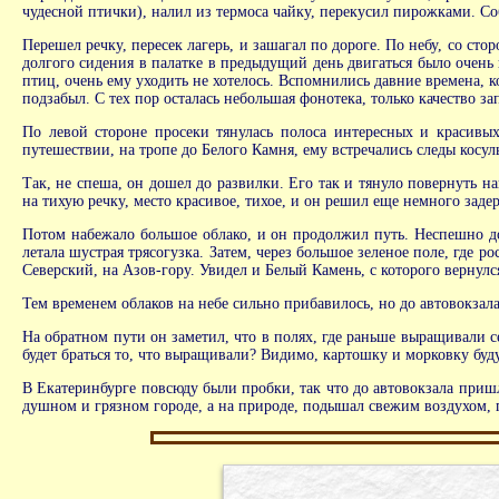
чудесной птички), налил из термоса чайку, перекусил пирожками. Со
Перешел речку, пересек лагерь, и зашагал по дороге. По небу, со ст
долгого сидения в палатке в предыдущий день двигаться было очень
птиц, очень ему уходить не хотелось. Вспомнились давние времена, к
подзабыл. С тех пор осталась небольшая фонотека, только качество з
По левой стороне просеки тянулась полоса интересных и красивых
путешествии, на тропе до Белого Камня, ему встречались следы косуль
Так, не спеша, он дошел до развилки. Его так и тянуло повернуть н
на тихую речку, место красивое, тихое, и он решил еще немного задер
Потом набежало большое облако, и он продолжил путь. Неспешно до
летала шустрая трясогузка. Затем, через большое зеленое поле, где 
Северский, на Азов-гору. Увидел и Белый Камень, с которого вернулся
Тем временем облаков на небе сильно прибавилось, но до автовокзала
На обратном пути он заметил, что в полях, где раньше выращивали 
будет браться то, что выращивали? Видимо, картошку и морковку буду
В Екатеринбурге повсюду были пробки, так что до автовокзала пришл
душном и грязном городе, а на природе, подышал свежим воздухом, 