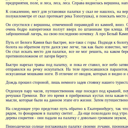
предприятия, поле, и леса, леса, леса. Справа виднелась вершина, н
К сожалению, мест для установки палатки у скал не нашлось, на вер
полукилометре от скал протекает река Топотушка), и поискать место 
Он спустился с вершины, отмеченной пирамидой из камней, вниз. От
очень бодро наперегонки ползут вверх по штанинам три клеща. И в
заброшенный лагерь, на свою последнюю ночевку. А про Белый Камень
Путь от Белого Камня был быстрее, все-таки с горы. Подходя к болот
болота на обратном пути дался уже легче, так как было известно, че
Он стал искать место для палатки, все не мог решить, на каком бер
противоположном от лагеря берегу.
Быстро нарезал травы под палатку, и пока ее ставил, все небо за
отправился на речку искупаться. На теле присосавшихся паразито
искусанные мошками ноги. В отличие от оводов, которых и видно и 
Дождь прошел стороной, лишь немного задев стоянку нашего туриста,
Отдохнув пару часов, путешественник еще посидел под крышей, поу
речушки Гремихи. Все это время в прибрежных кустах пела какая-то
мысли, которые были на данном этапе его жизни. Затем путешественни
На следующее утро предстоял путь обратно к Екатеринбургу, так что
рядом, то фонариком в палатку светит… Да еще похолодало под утро
дерева соцветия - они падали на палатку с довольно громким звуком,
Периодически солнце поглаживало палатку своими лучами, проникающ