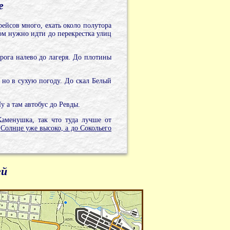
е
ейсов много, ехать около полутора
ом нужно идти до перекрестка улиц
рога налево до лагеря. До плотины
 но в сухую погоду. До скал Белый
у а там автобус до Ревды.
Каменушка, так что туда лучше от
-
Солнце уже высоко, а до Сокольего
ей