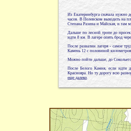
Из Екатеринбурга сначала нужно д
часов. В Полевском выходить на п
Степана Разина и Майская, и там м
Дальше по лесной тропе до просек
идти 8 км. В лагере опять брод чер
После развалин лагеря - самое тр
Камень 12 с половиной километров,
Можно пойти дальше, до Сокольего К
После Белого Камня, если идти д
Краснояра. Но ту дорогу всю разво
еще далеко
.