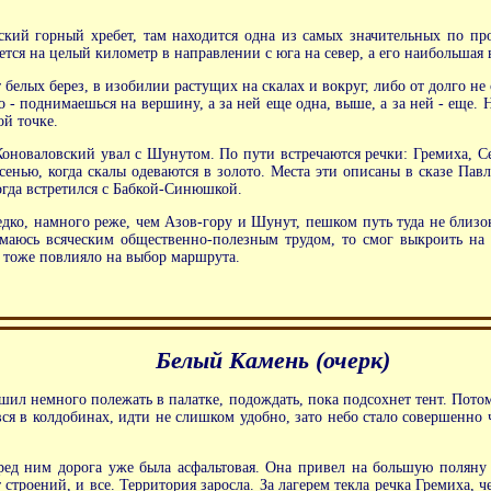
ский горный хребет, там находится одна из самых значительных по про
тся на целый километр в направлении с юга на север, а его наибольшая 
белых берез, в изобилии растущих на скалах и вокруг, либо от долго не
о - поднимаешься на вершину, а за ней еще одна, выше, а за ней - еще.
ой точке.
 Коноваловский увал с Шунутом. По пути встречаются речки: Гремиха, 
осенью, когда скалы одеваются в золото. Места эти описаны в сказе Па
огда встретился с Бабкой-Синюшкой.
ко, намного реже, чем Азов-гору и Шунут, пешком путь туда не близок
маюсь всяческим общественно-полезным трудом, то смог выкроить на 
то тоже повлияло на выбор маршрута.
Белый Камень (очерк)
шил немного полежать в палатке, подождать, пока подсохнет тент. Потом
вся в колдобинах, идти не слишком удобно, зато небо стало совершенно 
еред ним дорога уже была асфальтовая. Она привел на большую поляну 
строений, и все. Территория заросла. За лагерем текла речка Гремиха, ч