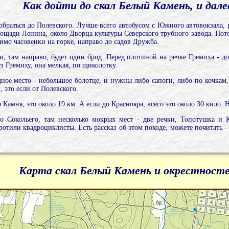
Как дойти до скал Белый Камень, и дале
обраться до Полевского. Лучше всего автобусом с Южного автовокзала, р
лощади Ленина, около Дворца культуры Северского трубного завода. Пот
имо часовенки на горке, направо до садов Дружба.
и, там направо, будет один брод. Перед плотиной на речке Гремиха - до
ез Гремиху, она мелкая, по щиколотку.
удное место - небольшое болотце, и нужны либо сапоги, либо по кочкам,
 это если от Полевского.
амня, это около 19 км. А если до Краснояра, всего это около 30 кило. Н
о Сокольего, там несколько мокрых мест - две речки, Топотушка и 
ротили квадроциклисты. Есть рассказ об этом походе, можете почитать 
Карта скал Белый Камень и окрестност