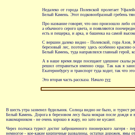
Недалеко от города Полевской пролегает Уфалей
Белый Камень. Этот подковообразный гребень тяне
Про название говорят, что оно произошло либо от 
а обычного серого цвета, и появляются поочередн
есть и пещерка, и арка, и башенка на самой высок
С вершин далеко видно - Полевской, гора Азов,
березовый лес, поэтому здесь особенно красиво 
Белый Камень, туда направлялся главный герой, к
А в наше время люди посещают здешние скалы ред
решил отправиться именно сюда. Так как я зани
Екатеринбургу и транспорт туда ходит, так что э
Это вторая часть рассказа. Начало
тут
В шесть утра зазвенел будильник. Солнца видно не было, и турист ре
Белый Камень. Дорога в березовом лесу была мокрая после дождя и 
накомарником - не очень хорошо в жару, но зато не кусают.
Через полчаса турист достиг заброшенного пионерского лагеря - п
немногое - кое-какие кирпичные развалины, остатки дорожек, ямы от 