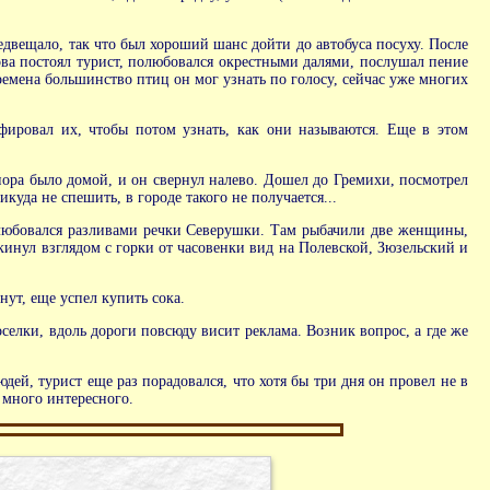
редвещало, так что был хороший шанс дойти до автобуса посуху. После
ова постоял турист, полюбовался окрестными далями, послушал пение
ремена большинство птиц он мог узнать по голосу, сейчас уже многих
афировал их, чтобы потом узнать, как они называются. Еще в этом
 пора было домой, и он свернул налево. Дошел до Гремихи, посмотрел
куда не спешить, в городе такого не получается...
Полюбовался разливами речки Северушки. Там рыбачили две женщины,
Окинул взглядом с горки от часовенки вид на Полевской, Зюзельский и
нут, еще успел купить сока.
елки, вдоль дороги повсюду висит реклама. Возник вопрос, а где же
ей, турист еще раз порадовался, что хотя бы три дня он провел не в
 много интересного.