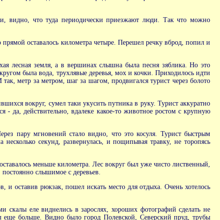
йки, видно, что туда периодически приезжают люди. Так что можно
 прямой оставалось километра четыре. Перешел речку вброд, попил и
ухая лесная земля, а в вершинах слышна была песня зяблика. Но это
кругом была вода, трухлявые деревья, мох и кочки. Приходилось идти
так, метр за метром, шаг за шагом, продвигался турист через болото
ившихся вокруг, сумел таки укусить путника в руку. Турист аккуратно
я - да, действительно, вдалеке какое-то животное ростом с крупную
Через пару мгновений стало видно, что это косуля. Турист быстрым
а несколько секунд, развернулась, и пощипывая травку, не торопясь
 оставалось меньше километра. Лес вокруг был уже чисто лиственный,
, постоянно слышимое с деревьев.
 и оставив рюкзак, пошел искать место для отдыха. Очень хотелось
ми скалы еле виднелись в зарослях, хороших фотографий сделать не
ел еще больше. Видно было город Полевской, Северский пруд, трубы